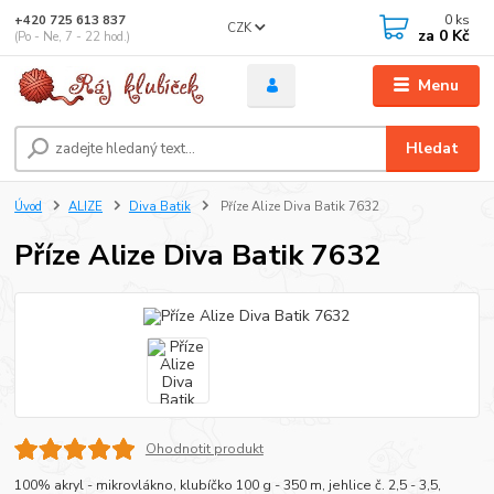
0
ks
+420 725 613 837
CZK
za
0 Kč
(Po - Ne, 7 - 22 hod.)
Menu
Hledat
Úvod
ALIZE
Diva Batik
Příze Alize Diva Batik 7632
Příze Alize Diva Batik 7632
Ohodnotit produkt
100% akryl - mikrovlákno, klubíčko 100 g - 350 m, jehlice č. 2,5 - 3,5,