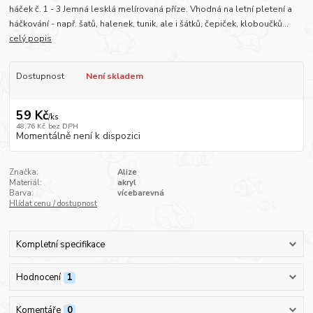
háček č. 1 - 3 Jemná lesklá melírovaná příze. Vhodná na letní pletení a
háčkování - např. šatů, halenek, tunik, ale i šátků, čepiček, kloboučků...
celý popis
Dostupnost
Není skladem
59 Kč
/
ks
48,76 Kč
bez DPH
Momentálně není k dispozici
Značka:
Alize
Materiál:
akryl
Barva:
vícebarevná
Hlídat cenu / dostupnost
Kompletní specifikace
Hodnocení
1
Komentáře
0