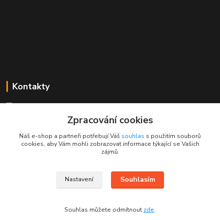
Kontakty
Mgr. Linda Dobešová
+420 725 613 837
Zpracování cookies
(Po - Ne, 7 - 22 hod.)
Náš e-shop a partneři potřebují Váš
souhlas
s použitím souborů
cookies, aby Vám mohli zobrazovat informace týkající se Vašich
info@rajklubicek.cz
zájmů.
Souhlasím
Nastavení
Souhlas můžete odmítnout
zde
.