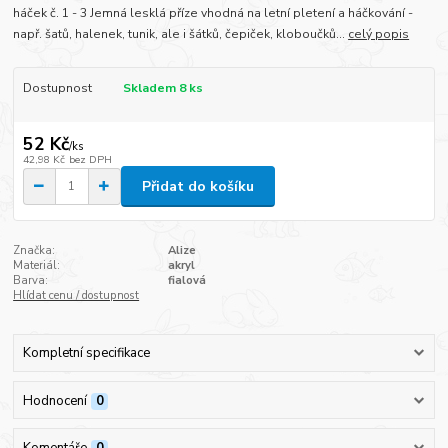
háček č. 1 - 3 Jemná lesklá příze vhodná na letní pletení a háčkování -
např. šatů, halenek, tunik, ale i šátků, čepiček, kloboučků...
celý popis
Dostupnost
Skladem 8 ks
52 Kč
/
ks
42,98 Kč
bez DPH
Přidat do košíku
Značka:
Alize
Materiál:
akryl
Barva:
fialová
Hlídat cenu / dostupnost
Kompletní specifikace
Hodnocení
0
Komentáře
0