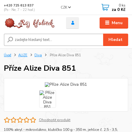
0
ks
+420 725 613 837
CZK
za
0 Kč
(Po - Ne, 7 - 22 hod.)
Menu
Hledat
Úvod
ALIZE
Diva
Příze Alize Diva 851
Příze Alize Diva 851
Ohodnotit produkt
100% akryl - mikrovlákno, klubíčko 100 g - 350 m, jehlice č. 2,5 - 3,5,