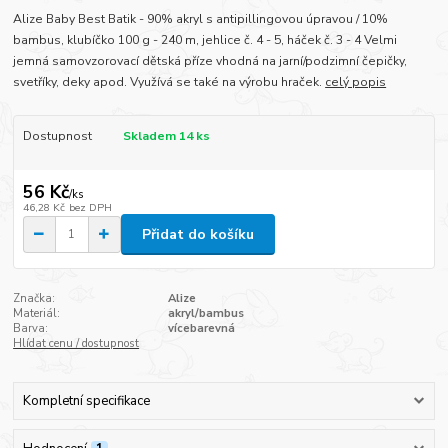
Alize Baby Best Batik - 90% akryl s antipillingovou úpravou / 10%
bambus, klubíčko 100 g - 240 m, jehlice č. 4 - 5, háček č. 3 - 4 Velmi
jemná samovzorovací dětská příze vhodná na jarní/podzimní čepičky,
svetříky, deky apod. Využívá se také na výrobu hraček.
celý popis
Dostupnost
Skladem 14 ks
56 Kč
/
ks
46,28 Kč
bez DPH
Přidat do košíku
Značka:
Alize
Materiál:
akryl/bambus
Barva:
vícebarevná
Hlídat cenu / dostupnost
Kompletní specifikace