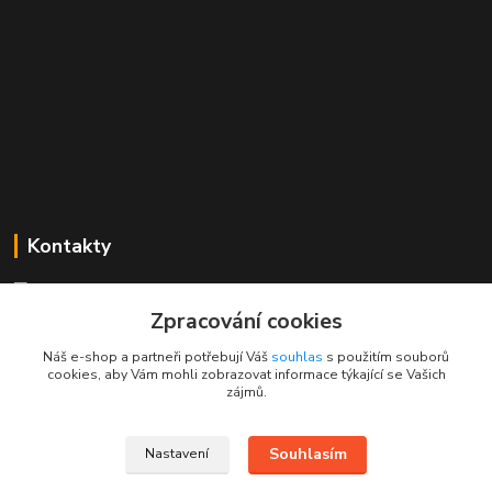
Kontakty
Mgr. Linda Dobešová
+420 725 613 837
Zpracování cookies
(Po - Ne, 7 - 22 hod.)
Náš e-shop a partneři potřebují Váš
souhlas
s použitím souborů
cookies, aby Vám mohli zobrazovat informace týkající se Vašich
info@rajklubicek.cz
zájmů.
Souhlasím
Nastavení