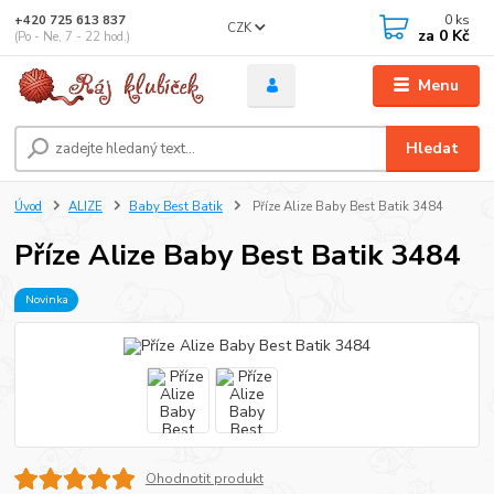
0
ks
+420 725 613 837
CZK
za
0 Kč
(Po - Ne, 7 - 22 hod.)
Menu
Hledat
Úvod
ALIZE
Baby Best Batik
Příze Alize Baby Best Batik 3484
Příze Alize Baby Best Batik 3484
Novinka
Ohodnotit produkt