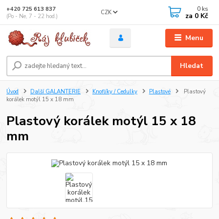
0
ks
+420 725 613 837
CZK
za
0 Kč
(Po - Ne, 7 - 22 hod.)
Menu
Hledat
Úvod
Další GALANTERIE
Knoflíky / Cedulky
Plastové
Plastový
korálek motýl 15 x 18 mm
Plastový korálek motýl 15 x 18
mm