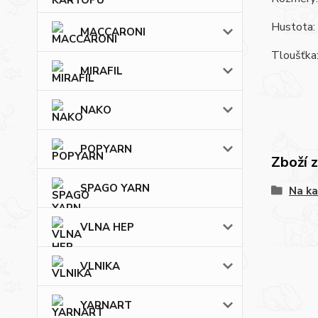
Hustota:
MACCARONI
Tloušťka
MIRAFIL
NAKO
POPYARN
Zboží 
SPAGO YARN
Na ka
VLNA HEP
VLNIKA
YARNART