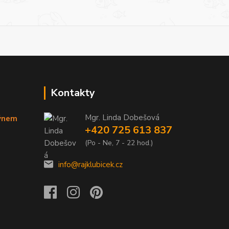
Kontakty
Mgr. Linda Dobešová
týnem
+420 725 613 837
(Po - Ne, 7 - 22 hod.)
info@rajklubicek.cz