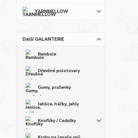
YARNMELLOW
Další GALANTERIE
Bambule
Dřevěné polotovary
Gumy, pruženky
Jehlice, háčky, jehly
Knoflíky / Cedulky
Kruhy na lapače snů