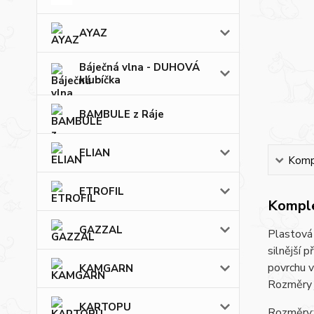
AYAZ
Báječná vlna - DUHOVÁ
klubíčka
BAMBULE z Ráje
ELIAN
Kompl
ETROFIL
Komple
GAZZAL
Plastová 
silnější 
povrchu v
KAMGARN
Rozměry 
KARTOPU
Rozměry: