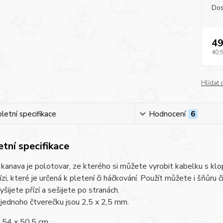
Dos
49
40,
Hlídat 
etní specifikace
Hodnocení
6
tní specifikace
kanava je polotovar, ze kterého si můžete vyrobit kabelku s klo
přízi, které je určená k pletení či háčkování. Použít můžete i šňůru
yšijete přízí a sešijete po stranách.
jednoho čtverečku jsou 2,5 x 2,5 mm.
 54 x 50,5 cm