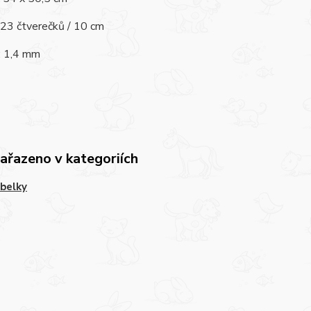
 23 čtverečků / 10 cm
: 1,4 mm
zařazeno v kategoriích
belky