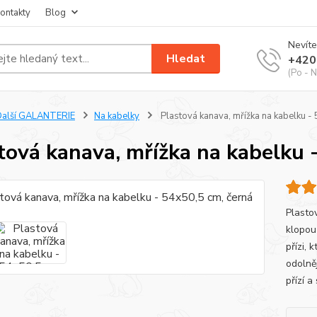
ontakty
Blog
Nevíte
Hledat
+420
(Po - N
Další GALANTERIE
Na kabelky
Plastová kanava, mřížka na kabelku -
tová kanava, mřížka na kabelku 
Plasto
klopou
přízi, 
odolně
přízí a