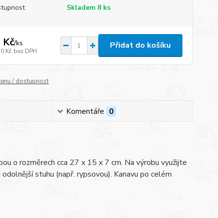
tupnost
Skladem 8 ks
 Kč
/
ks
Přidat do košíku
50 Kč
bez DPH
cenu / dostupnost
Komentáře
0
pou o rozměrech cca 27 x 15 x 7 cm. Na výrobu využijte
 či odolnější stuhu (např. rypsovou). Kanavu po celém