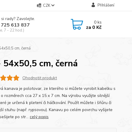
Přihlášení
CZK
 si rady? Zavolejte.
0
ks
 725 613 837
za
0 Kč
e, 7 - 22 hod.)
 54x50,5 cm, černá
- 54x50,5 cm, černá
Ohodnotit produkt
vá kanava je polotovar, ze kterého si můžete vyrobit kabelku s
 o rozměrech cca 27 x 15 x 7 cm. Na výrobu využijte silnější
které je určená k pletení či háčkování. Použít můžete i šňůru či
jší stuhu (např. rypsovou). Kanavu po celém povrchu vyšijete
 sešijete po str...
celý popis