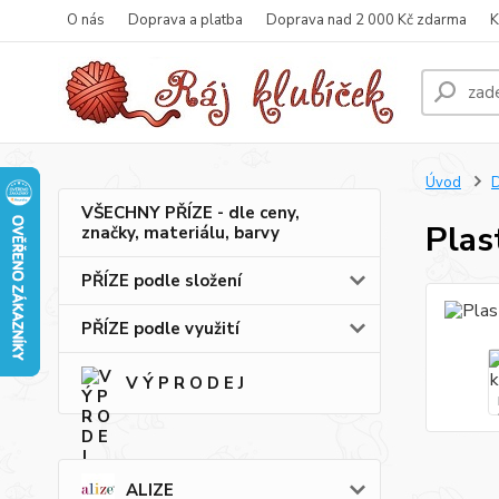
O nás
Doprava a platba
Doprava nad 2 000 Kč zdarma
K
Úvod
VŠECHNY PŘÍZE - dle ceny,
Plas
značky, materiálu, barvy
PŘÍZE podle složení
PŘÍZE podle využití
V Ý P R O D E J
ALIZE