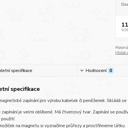
Dos
11
9,09
Materiá
Hlídat 
etní specifikace
Hodnocení
0
tní specifikace
magnetické zapínání pro výrobu kabelek či peněženek. Skládá se z
 zapínání je velmi oblíbené. Má čtvercový tvar. Zapínání se použ
použití:
nožiček na magnetu si vyznačíme průřezy a prostřihneme látku.