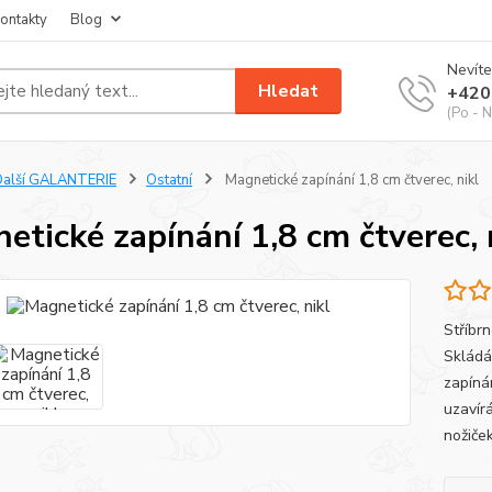
ontakty
Blog
Nevíte
Hledat
+420
(Po - N
Další GALANTERIE
Ostatní
Magnetické zapínání 1,8 cm čtverec, nikl
etické zapínání 1,8 cm čtverec, 
Stříbr
Skládá 
zapíná
uzavír
nožiče