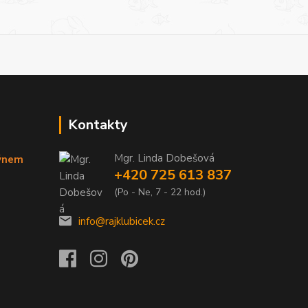
Kontakty
Mgr. Linda Dobešová
týnem
+420 725 613 837
(Po - Ne, 7 - 22 hod.)
info@rajklubicek.cz