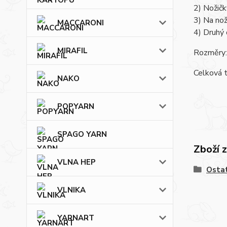
2) Nožičk
3) Na nož
MACCARONI
4) Druhý
MIRAFIL
Rozměry:
Celková 
NAKO
POPYARN
SPAGO YARN
Zboží 
VLNA HEP
Osta
VLNIKA
YARNART