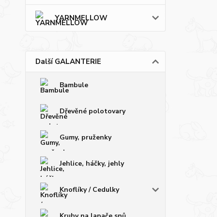
YARNMELLOW
Další GALANTERIE
Bambule
Dřevěné polotovary
Gumy, pruženky
Jehlice, háčky, jehly
Knoflíky / Cedulky
Kruhy na lapače snů