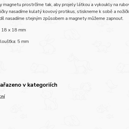
y magnetu prostrčíme tak, aby projely látkou a vykoukly na rubo
ičky nasadíme kulatý kovový protikus, stiskneme k sobě a nožič
 díl nasadíme stejným způsobem a magnety můžeme zapnout.
 18 x 18 mm
tloušťka: 5 mm
zařazeno v kategoriích
tní