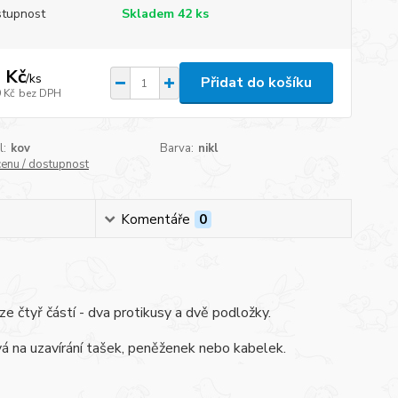
tupnost
Skladem 42 ks
 Kč
/
ks
Přidat do košíku
 Kč
bez DPH
l:
kov
Barva:
nikl
cenu / dostupnost
Komentáře
0
e čtyř částí - dva protikusy a dvě podložky.
ívá na uzavírání tašek, peněženek nebo kabelek.