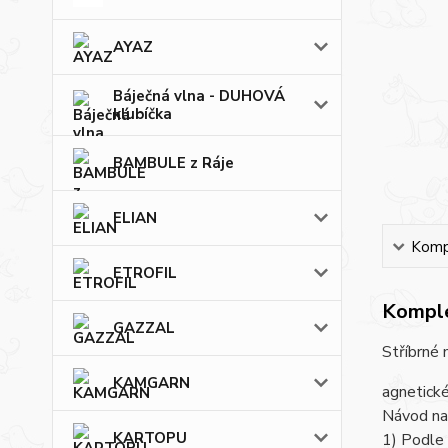
AYAZ
Báječná vlna - DUHOVÁ
klubíčka
BAMBULE z Ráje
ELIAN
Kompl
ETROFIL
Komple
GAZZAL
Stříbrné 
KAMGARN
agnetické
Návod na 
KARTOPU
1) Podle 