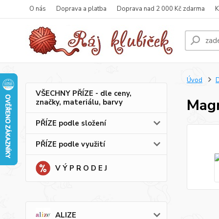
O nás
Doprava a platba
Doprava nad 2 000 Kč zdarma
K
Úvod
VŠECHNY PŘÍZE - dle ceny,
Magn
značky, materiálu, barvy
PŘÍZE podle složení
PŘÍZE podle využití
V Ý P R O D E J
ALIZE