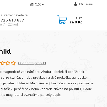
Přihlášení
CZK
 si rady? Zavolejte.
0
ks
 725 613 837
za
0 Kč
e, 7 - 22 hod.)
nikl
Ohodnotit produkt
né magnetické zapínání pro výrobu kabelek či peněženek.
se ze čtyř částí - dva protikusy a dvě podložky. agnetické
ní je velmi oblíbené. Má čtvercový tvar. Zapínání se používá na
ání tašek, peněženek nebo kabelek. Návod na použití:1) Podle
k na magnetu si vyznačíme p...
celý popis