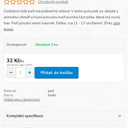
Ohodnotit produkt
Ozdobné krůtí peří má jedinečný vzhled. V dolní polovině se skládá z
jemného chmýří a horní polovinu tvoří plochá část pírka, která má rovný
tvar. Peří působí velmi luxusně. Délka: cca 11 - 17 cm Balení: 20 ks
celý
popis
Dostupnost
Skladem 2 ks
32 Kč
/
ks
26,45 Kč
bez DPH
Přidat do košíku
Materiál:
peří
Barva:
šedá
Hlídat cenu / dostupnost
Kompletní specifikace