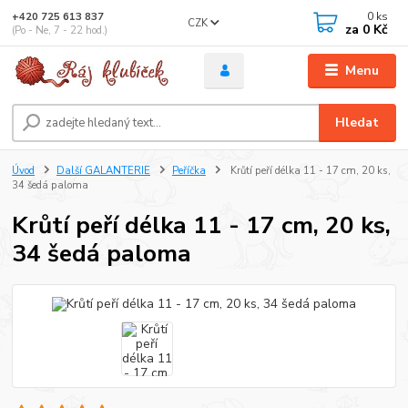
0
ks
+420 725 613 837
CZK
za
0 Kč
(Po - Ne, 7 - 22 hod.)
Menu
Hledat
Úvod
Další GALANTERIE
Peříčka
Krůtí peří délka 11 - 17 cm, 20 ks,
34 šedá paloma
Krůtí peří délka 11 - 17 cm, 20 ks,
34 šedá paloma