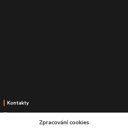
Kontakty
Mgr. Linda Dobešová
+420 725 613 837
Zpracování cookies
(Po - Ne, 7 - 22 hod.)