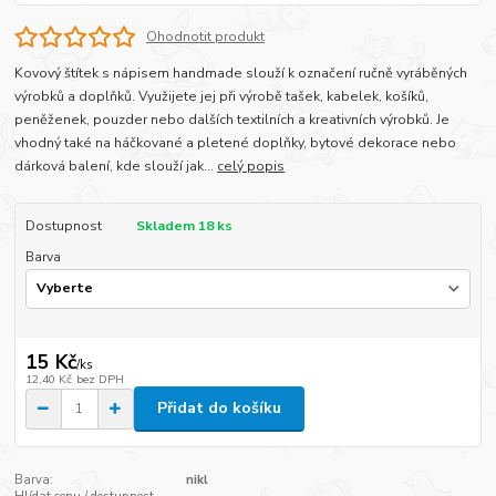
Ohodnotit produkt
Kovový štítek s nápisem handmade slouží k označení ručně vyráběných
výrobků a doplňků. Využijete jej při výrobě tašek, kabelek, košíků,
peněženek, pouzder nebo dalších textilních a kreativních výrobků. Je
vhodný také na háčkované a pletené doplňky, bytové dekorace nebo
dárková balení, kde slouží jak...
celý popis
Dostupnost
Skladem 18 ks
Barva
15 Kč
/
ks
12,40 Kč
bez DPH
Přidat do košíku
Barva:
nikl