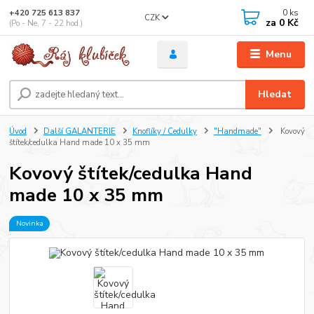
0
ks
+420 725 613 837
CZK
za
0 Kč
(Po - Ne, 7 - 22 hod.)
Menu
Hledat
Úvod
Další GALANTERIE
Knoflíky / Cedulky
"Handmade"
Kovový
štítek/cedulka Hand made 10 x 35 mm
Kovový štítek/cedulka Hand
made 10 x 35 mm
Novinka