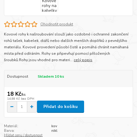
Ohodnotit produkt
Kovové rohy k našroubování slouží jako ozdobné i ochranné zakončení
rohů tašek, kabelek, diářů nebo dalších menších doplňků z pevnějšího
materiálu. Kovové provedení působí čistě a pomáhá chránit namáhaná
místa před odíráním. Rohy se připevňují pomocí přiložených
šroubků.Rohy jsou vhodné pro materi...
celý popis
Dostupnost
Skladem 10 ks
18 Kč
/
ks
14,88 Kč
bez DPH
Přidat do košíku
Materiál:
kov
Barva:
nikl
Hlídat cenu / dostupnost