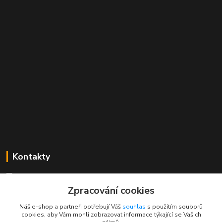
Kontakty
Mgr. Linda Dobešová
+420 725 613 837
Zpracování cookies
(Po - Ne, 7 - 22 hod.)
Náš e-shop a partneři potřebují Váš
souhlas
s použitím souborů
cookies, aby Vám mohli zobrazovat informace týkající se Vašich
info@rajklubicek.cz