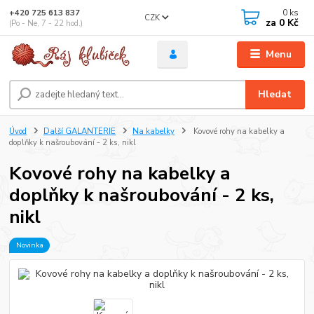
0
ks
+420 725 613 837
CZK
za
0 Kč
(Po - Ne, 7 - 22 hod.)
Menu
Hledat
Úvod
Další GALANTERIE
Na kabelky
Kovové rohy na kabelky a
doplňky k našroubování - 2 ks, nikl
Kovové rohy na kabelky a
doplňky k našroubování - 2 ks,
nikl
Novinka