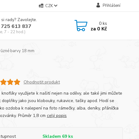
Přihlášení
CZK
 si rady? Zavolejte.
0
ks
 725 613 837
za
0 Kč
e, 7 - 22 hod.)
 různé barvy 18 mm
Ohodnotit produkt
knoflíky využijete k našití nejen na oděvy, ale také jimi můžete
t doplňky jako jsou klobouky, rukavice, tašky apod. Hodí se
ako ozdoba k nalepení na foto rámečky, alba, deníky, přáníčka
ozvánky. Průměr 1,8 cm
celý popis
tupnost
Skladem 69 ks