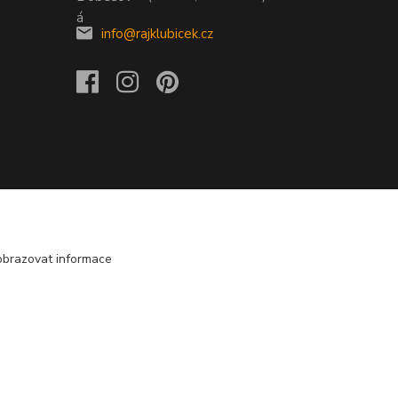
info@rajklubicek.cz
obrazovat informace