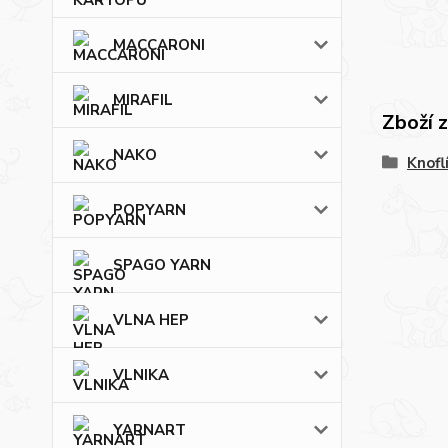
MACCARONI
MIRAFIL
Zboží 
NAKO
Knofl
POPYARN
SPAGO YARN
VLNA HEP
VLNIKA
YARNART