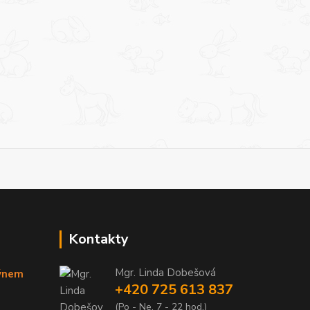
Kontakty
Mgr. Linda Dobešová
týnem
+420 725 613 837
(Po - Ne, 7 - 22 hod.)