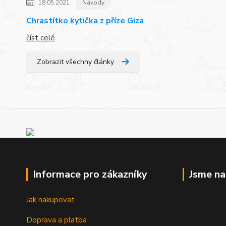
18.05.2021
Návody
Chrastítko kytička z příze Giza
číst celé
Zobrazit všechny články
Informace pro zákazníky
Jsme n
Jak nakupovat
Doprava a platba