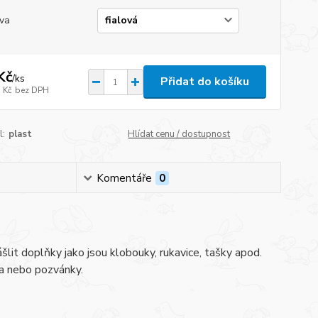
va
Kč
/
ks
Přidat do košíku
 Kč
bez DPH
l:
plast
Hlídat cenu / dostupnost
Komentáře
0
ášlit doplňky jako jsou klobouky, rukavice, tašky apod.
ka nebo pozvánky.