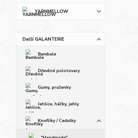
YARNMELLOW
Další GALANTERIE
Bambule
Dřevěné polotovary
Gumy, pruženky
Jehlice, háčky, jehly
Knoflíky / Cedulky
"Handmade"