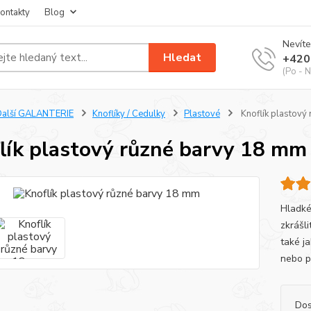
ontakty
Blog
Nevíte
Hledat
+420
(Po - N
Další GALANTERIE
Knoflíky / Cedulky
Plastové
Knoflík plastový
lík plastový různé barvy 18 mm
Hladké 
zkrášli
také j
nebo p
Dos