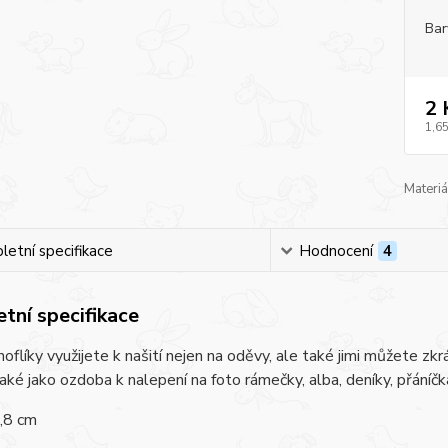
Bar
2 
1,65
Materiá
etní specifikace
Hodnocení
4
tní specifikace
oflíky využijete k našití nejen na oděvy, ale také jimi můžete zkr
aké jako ozdoba k nalepení na foto rámečky, alba, deníky, přáníč
,8 cm