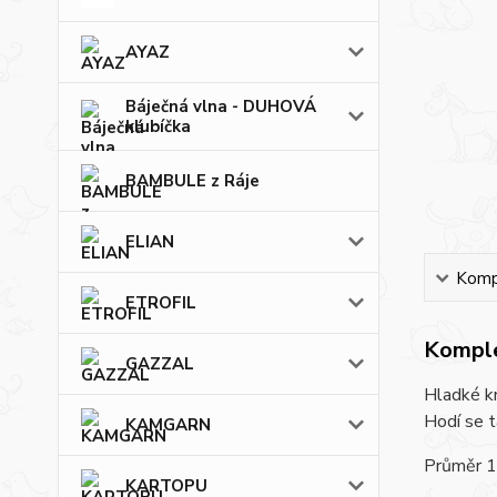
AYAZ
Báječná vlna - DUHOVÁ
klubíčka
BAMBULE z Ráje
ELIAN
Kompl
ETROFIL
Komple
GAZZAL
Hladké kn
Hodí se t
KAMGARN
Průměr 1
KARTOPU