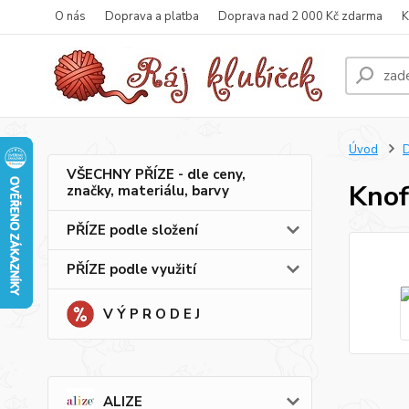
O nás
Doprava a platba
Doprava nad 2 000 Kč zdarma
K
Úvod
VŠECHNY PŘÍZE - dle ceny,
Knof
značky, materiálu, barvy
PŘÍZE podle složení
PŘÍZE podle využití
V Ý P R O D E J
ALIZE