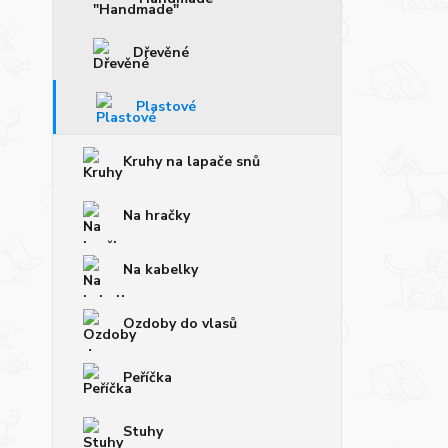
Dřevěné
Plastové
Kruhy na lapače snů
Na hračky
Na kabelky
Ozdoby do vlasů
Peříčka
Stuhy