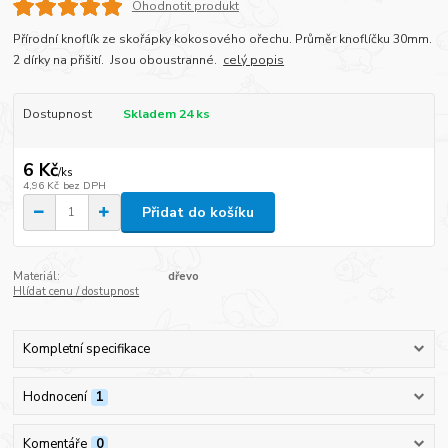
Ohodnotit produkt
Přírodní knoflík ze skořápky kokosového ořechu. Průměr knoflíčku 30mm.
2 dírky na přišití. Jsou oboustranné.
celý popis
Dostupnost
Skladem 24 ks
6 Kč
/
ks
4,96 Kč
bez DPH
Přidat do košíku
Materiál:
dřevo
Hlídat cenu / dostupnost
Kompletní specifikace
Hodnocení
1
Komentáře
0