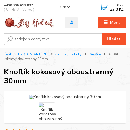
0
ks
+420 725 613 837
CZK
za
0 Kč
(Po - Ne, 7 - 22 hod.)
Menu
Hledat
Úvod
Další GALANTERIE
Knoflíky / Cedulky
Dřevěné
Knoflík
kokosový oboustranný 30mm
Knoflík kokosový oboustranný
30mm