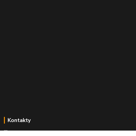
Kontakty
Mgr. Linda Dobešová