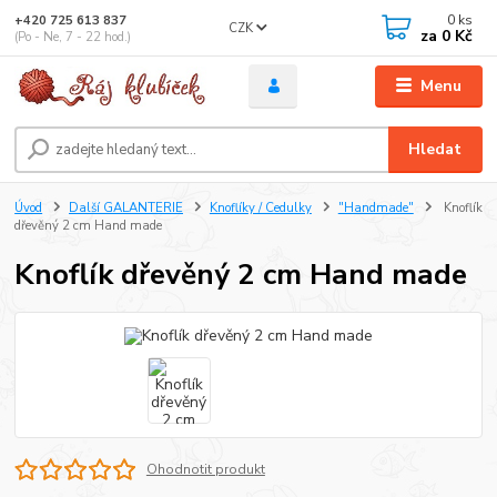
0
ks
+420 725 613 837
CZK
za
0 Kč
(Po - Ne, 7 - 22 hod.)
Menu
Hledat
Úvod
Další GALANTERIE
Knoflíky / Cedulky
"Handmade"
Knoflík
dřevěný 2 cm Hand made
Knoflík dřevěný 2 cm Hand made
Ohodnotit produkt