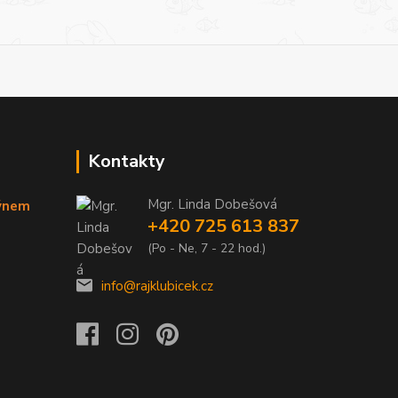
Kontakty
Mgr. Linda Dobešová
týnem
+420 725 613 837
(Po - Ne, 7 - 22 hod.)
info@rajklubicek.cz