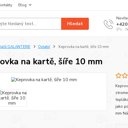
ontakty
Blog
Nevíte
Hledat
+420
(Po - N
Další GALANTERIE
Ostatní
Keprovka na kartě, šíře 10 mm
ovka na kartě, šíře 10 mm
Keprov
strome
teplák
jako p
mm Ná