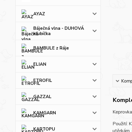
AYAZ
Báječná vlna - DUHOVÁ
klubíčka
BAMBULE z Ráje
ELIAN
ETROFIL
Kompl
GAZZAL
Komple
Keprovka
KAMGARN
Použití: 
KARTOPU
utěrkám, 