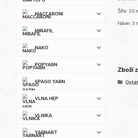
Šíře: 10
MACCARONI
Návin: 3 
MIRAFIL
NAKO
POPYARN
Zboží 
SPAGO YARN
Osta
VLNA HEP
VLNIKA
YARNART