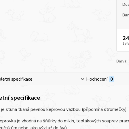
Dos
Bar
24
19,
Barva:
etní specifikace
Hodnocení
0
tní specifikace
 je stuha tkaná pevnou keprovou vazbou (připomíná stromečky).
Keprovka je vhodná na šňůrky do mikin, teplákových souprav, prac
ručníkům nebo jako výztuž do švů.