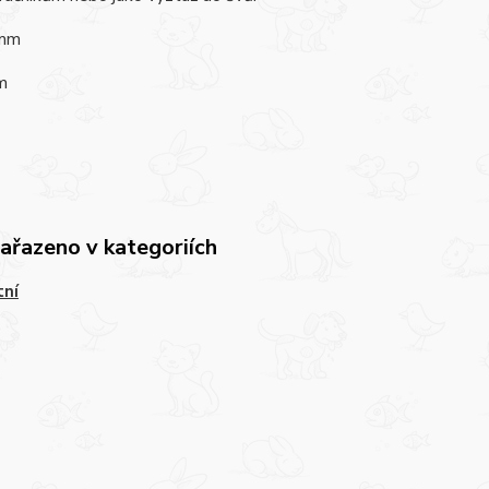
 mm
m
zařazeno v kategoriích
tní