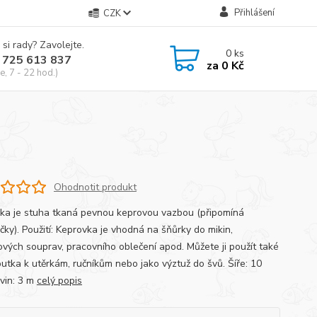
Přihlášení
CZK
 si rady? Zavolejte.
0
ks
 725 613 837
za
0 Kč
e, 7 - 22 hod.)
Ohodnotit produkt
ka je stuha tkaná pevnou keprovou vazbou (připomíná
čky). Použití: Keprovka je vhodná na šňůrky do mikin,
ových souprav, pracovního oblečení apod. Můžete ji použít také
outka k utěrkám, ručníkům nebo jako výztuž do švů. Šíře: 10
vin: 3 m
celý popis