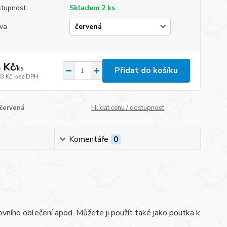
tupnost
Skladem 2 ks
va
 Kč
/
ks
Přidat do košíku
83 Kč
bez DPH
červená
Hlídat cenu / dostupnost
Komentáře
0
ovního oblečení apod. Můžete ji použít také jako poutka k