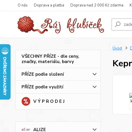
O nás
Doprava a platba
Doprava nad 2 000 Kč zdarma
K
Úvod
VŠECHNY PŘÍZE - dle ceny,
Kepr
značky, materiálu, barvy
PŘÍZE podle složení
PŘÍZE podle využití
V Ý P R O D E J
ALIZE