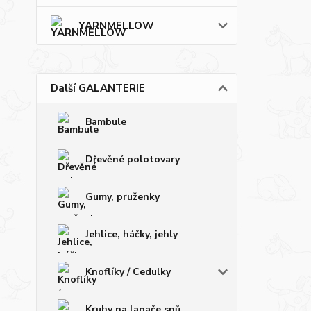
YARNMELLOW
Další GALANTERIE
Bambule
Dřevěné polotovary
Gumy, pruženky
Jehlice, háčky, jehly
Knoflíky / Cedulky
Kruhy na lapače snů