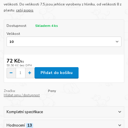
velikosti. Do velikosti 7,5 jsou jehlice vyrobeny z hliníku, od velikosti 8 z
plastu.
celý popis
Dostupnost
Skladem 4 ks
Velikost
72 Kč
/
ks
59,50 Kč
bez DPH
Přidat do košíku
Značka:
Pony
Hlídat cenu / dostupnost
Kompletní specifikace
Hodnocení
13