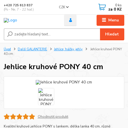
0
ks
+420 725 613 837
CZK
za
0 Kč
(Po - Ne, 7 - 22 hod.)
Menu
Hledat
Úvod
Další GALANTERIE
Jehlice, háčky, jehly
Jehlice kruhové PONY
40 cm
Jehlice kruhové PONY 40 cm
Ohodnotit produkt
Kvalitní kruhové jehlice PONY s lankem, délka lanka 40 cm, různé