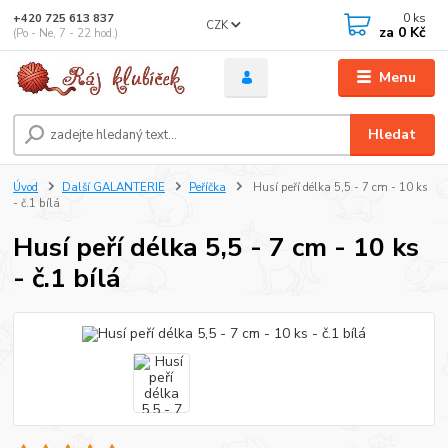
0
ks
+420 725 613 837
CZK
za
0 Kč
(Po - Ne, 7 - 22 hod.)
Menu
Hledat
Úvod
Další GALANTERIE
Peříčka
Husí peří délka 5,5 - 7 cm - 10 ks
- č.1 bílá
Husí peří délka 5,5 - 7 cm - 10 ks
- č.1 bílá