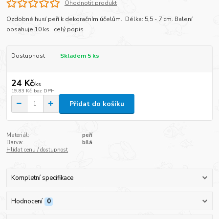
Ohodnotit produkt
Ozdobné husí peří k dekoračním účelům. Délka: 5,5 - 7 cm. Balení
obsahuje 10 ks.
celý popis
Dostupnost
Skladem 5 ks
24 Kč
/
ks
19,83 Kč
bez DPH
Přidat do košíku
Materiál:
peří
Barva:
bílá
Hlídat cenu / dostupnost
Kompletní specifikace
Hodnocení
0