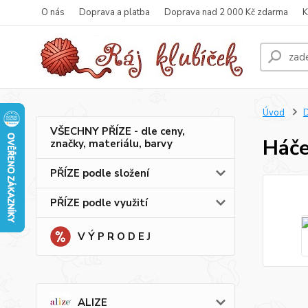
O nás
Doprava a platba
Doprava nad 2 000 Kč zdarma
K
Úvod
VŠECHNY PŘÍZE - dle ceny,
Háče
značky, materiálu, barvy
PŘÍZE podle složení
PŘÍZE podle využití
V Ý P R O D E J
ALIZE