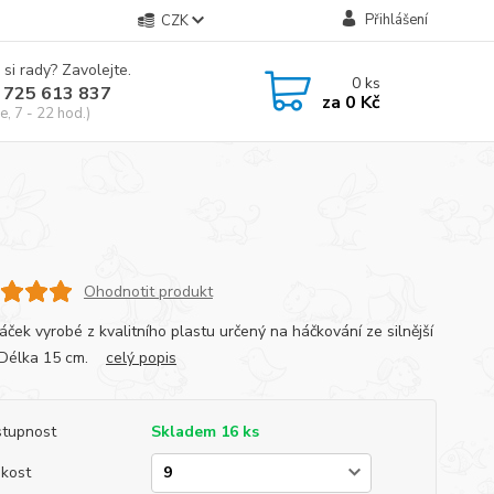
Přihlášení
CZK
 si rady? Zavolejte.
0
ks
 725 613 837
za
0 Kč
e, 7 - 22 hod.)
Ohodnotit produkt
áček vyrobé z kvalitního plastu určený na háčkování ze silnější
. Délka 15 cm.
celý popis
tupnost
Skladem 16 ks
ikost