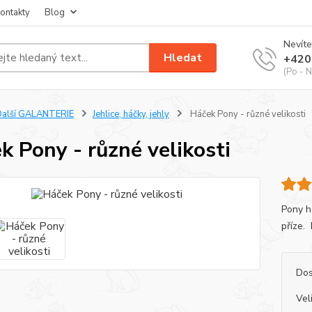
ontakty
Blog
Nevíte
Hledat
+420
(Po - N
Další GALANTERIE
Jehlice, háčky, jehly
Háček Pony - různé velikosti
k Pony - různé velikosti
Pony h
příze
Dos
Vel