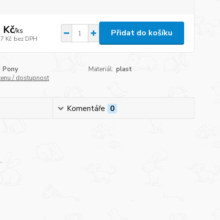
 Kč
/
ks
Přidat do košíku
27 Kč
bez DPH
Pony
Materiál:
plast
cenu / dostupnost
Komentáře
0
e.