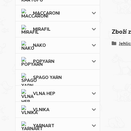
MACCARONI
MIRAFIL
Zboží 
Jehlic
NAKO
POPYARN
SPAGO YARN
VLNA HEP
VLNIKA
YARNART