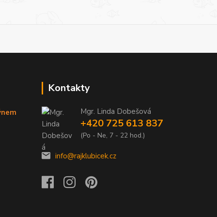
Kontakty
Mgr. Linda Dobešová
týnem
+420 725 613 837
(Po - Ne, 7 - 22 hod.)
info@rajklubicek.cz