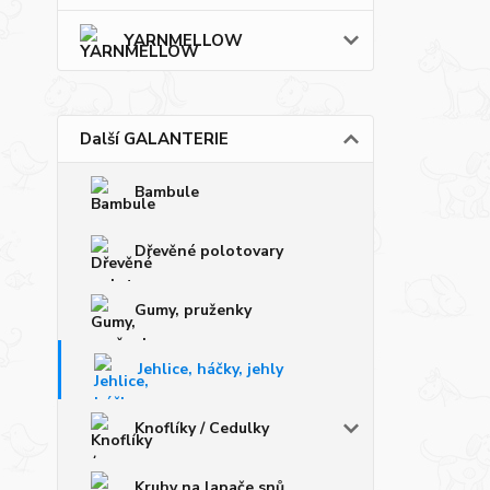
YARNMELLOW
Další GALANTERIE
Bambule
Dřevěné polotovary
Gumy, pruženky
Jehlice, háčky, jehly
Knoflíky / Cedulky
Kruhy na lapače snů