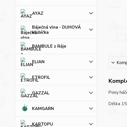
AYAZ
Báječná vlna - DUHOVÁ
klubíčka
BAMBULE z Ráje
ELIAN
Kompl
ETROFIL
Komple
Pony háče
GAZZAL
Délka 15
KAMGARN
KARTOPU