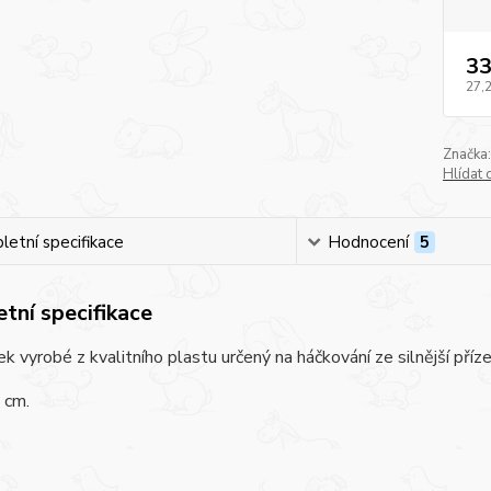
33
27,
Značka:
Hlídat 
etní specifikace
Hodnocení
5
tní specifikace
k vyrobé z kvalitního plastu určený na háčkování ze silnější příz
 cm.