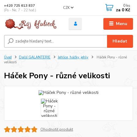
0
ks
+420 725 613 837
CZK
za
0 Kč
(Po - Ne, 7 - 22 hod.)
Menu
Hledat
Úvod
Další GALANTERIE
Jehlice, háčky, jehly
Háček Pony - různé
velikosti
Háček Pony - různé velikosti
Ohodnotit produkt