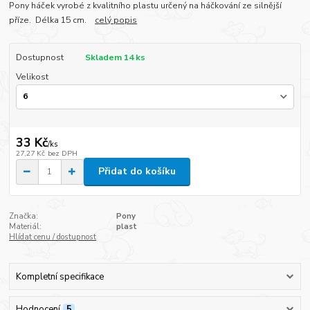
Pony háček vyrobé z kvalitního plastu určený na háčkování ze silnější
příze. Délka 15 cm.
celý popis
Dostupnost
Skladem 14 ks
Velikost
33 Kč
/
ks
27,27 Kč
bez DPH
Přidat do košíku
Značka:
Pony
Materiál:
plast
Hlídat cenu / dostupnost
Kompletní specifikace
Hodnocení
5