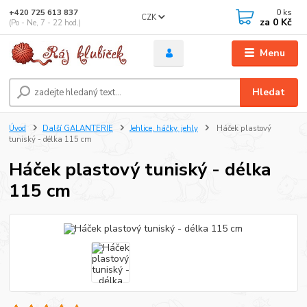
0
ks
+420 725 613 837
CZK
za
0 Kč
(Po - Ne, 7 - 22 hod.)
Menu
Hledat
Úvod
Další GALANTERIE
Jehlice, háčky, jehly
Háček plastový
tuniský - délka 115 cm
Háček plastový tuniský - délka
115 cm