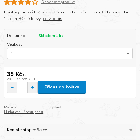
Ohodnotit produkt
Plastový tuniský háček s bužírkou. Délka háčku: 15 cm Celková délka:
115 cm Různé barvy.
celý popis
Dostupnost
Skladem 1 ks
Velikost
35 Kč
/
ks
28,93 Kč
bez DPH
Přidat do košíku
Materiál:
plast
Hlídat cenu / dostupnost
Kompletní specifikace