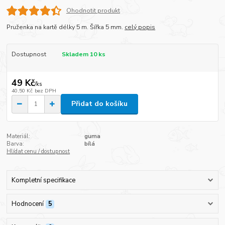
Ohodnotit produkt
Pruženka na kartě délky 5 m. Šířka 5 mm.
celý popis
Dostupnost
Skladem 10 ks
49 Kč
/
ks
40,50 Kč
bez DPH
Přidat do košíku
Materiál:
guma
Barva:
bílá
Hlídat cenu / dostupnost
Kompletní specifikace
Hodnocení
5