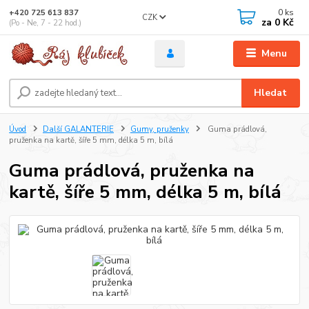
0
ks
+420 725 613 837
CZK
za
0 Kč
(Po - Ne, 7 - 22 hod.)
Menu
Hledat
Úvod
Další GALANTERIE
Gumy, pruženky
Guma prádlová,
pruženka na kartě, šíře 5 mm, délka 5 m, bílá
Guma prádlová, pruženka na
kartě, šíře 5 mm, délka 5 m, bílá