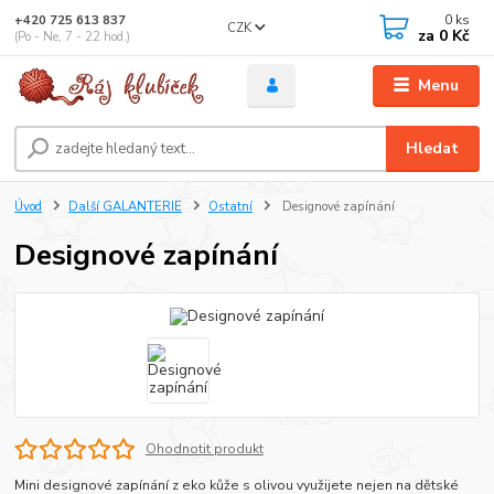
0
ks
+420 725 613 837
CZK
za
0 Kč
(Po - Ne, 7 - 22 hod.)
Menu
Hledat
Úvod
Další GALANTERIE
Ostatní
Designové zapínání
Designové zapínání
Ohodnotit produkt
Mini designové zapínání z eko kůže s olivou využijete nejen na dětské