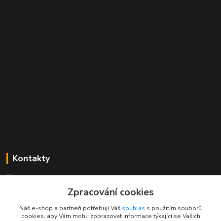
Kontakty
Mgr. Linda Dobešová
+420 725 613 837
Zpracování cookies
(Po - Ne, 7 - 22 hod.)
Náš e-shop a partneři potřebují Váš
souhlas
s použitím souborů
cookies, aby Vám mohli zobrazovat informace týkající se Vašich
info@rajklubicek.cz