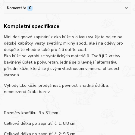
Komentáře
0
Kompletní specifikace
Mini designové zapínání z eko kůže s olivou využijete nejen na
dětské kabátky, vesty, svetříky, mikiny apod., ale i na oděvy pro
dospělé. Je vhodné také pro šití duffle coat.
Eko kůže se vyrábí ze syntetických materiálů. Tvoří ji 2 vrstvy -
bavlněný úplet a polyuretan. Jedná se o levnější alternativu
přírodní kůže, která se jí svými vlastnostmi v mnoha ohledech
vyrovná.
Výhody Eko kůže: prodyšnost, pevnost, snadná údržba,
neomezená škála barev.
Rozměry knoflíku: 9 x 31 mm
Celková délka po zapnutí: č. 1: 8,8 cm
Celková délka po zapnutí: č. 2: 9,5 cm