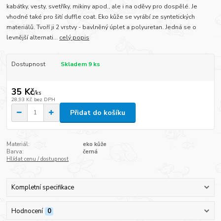
kabátky, vesty, svetříky, mikiny apod., ale i na oděvy pro dospělé. Je
vhodné také pro šití duffle coat. Eko kůže se vyrábí ze syntetických
materiálů. Tvoří ji 2 vrstvy - bavlněný úplet a polyuretan. Jedná se o
levnější alternati...
celý popis
Dostupnost
Skladem 9 ks
35 Kč
/
ks
28,93 Kč
bez DPH
Přidat do košíku
Materiál:
eko kůže
Barva:
černá
Hlídat cenu / dostupnost
Kompletní specifikace
Hodnocení
0