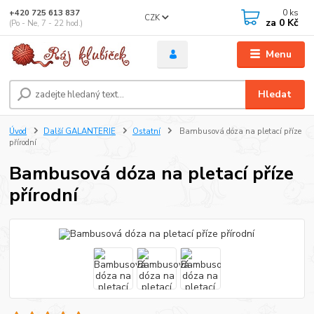
0
ks
+420 725 613 837
CZK
za
0 Kč
(Po - Ne, 7 - 22 hod.)
Menu
Hledat
Úvod
Další GALANTERIE
Ostatní
Bambusová dóza na pletací příze
přírodní
Bambusová dóza na pletací příze
přírodní