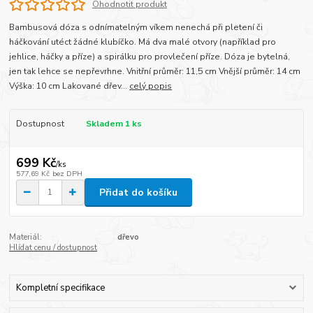
Ohodnotit produkt
Bambusová dóza s odnímatelným víkem nenechá při pletení či
háčkování utéct žádné klubíčko. Má dva malé otvory (například pro
jehlice, háčky a příze) a spirálku pro provlečení příze. Dóza je bytelná,
jen tak lehce se nepřevrhne. Vnitřní průměr: 11,5 cm Vnější průměr: 14 cm
Výška: 10 cm Lakované dřev...
celý popis
Dostupnost
Skladem 1 ks
699 Kč
/
ks
577,69 Kč
bez DPH
Přidat do košíku
Materiál:
dřevo
Hlídat cenu / dostupnost
Kompletní specifikace