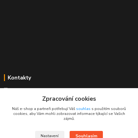
Kontakty
Mgr. Linda Dobešová
+420 725 613 837
Zpracování cookies
(Po - Ne, 7 - 22 hod.)
Náš e-shop a partneři potřebují Váš
souhlas
s použitím souborů
cookies, aby Vám mohli zobrazovat informace týkající se Vašich
info@rajklubicek.cz
zájmů.
Souhlasím
Nastavení