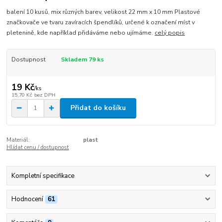
balení 10 kusů, mix různých barev, velikost 22 mm x 10 mm Plastové
značkovače ve tvaru zavíracích špendlíků, určené k označení míst v
pletenině, kde například přidáváme nebo ujímáme.
celý popis
Dostupnost
Skladem 79 ks
19 Kč
/
ks
15,70 Kč
bez DPH
Přidat do košíku
Materiál:
plast
Hlídat cenu / dostupnost
Kompletní specifikace
Hodnocení
61