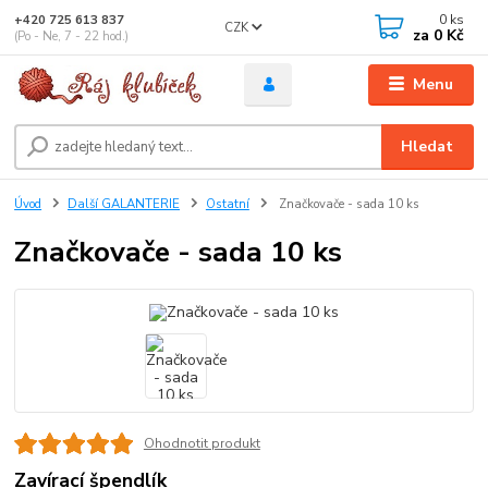
0
ks
+420 725 613 837
CZK
za
0 Kč
(Po - Ne, 7 - 22 hod.)
Menu
Hledat
Úvod
Další GALANTERIE
Ostatní
Značkovače - sada 10 ks
Značkovače - sada 10 ks
Ohodnotit produkt
Zavírací špendlík