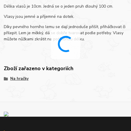
Délka vlasů je 10cm. Jedná se o jeden pruh dlouhý 100 cm.
Vlasy jsou jemné a příjemné na dotek.
Díky pevného horního lemu se dají jednoduše přišít, přiháčkovat či
přilepit. Lem je měkký, dá se dobře tvarovat podle potřeby. Vlasy
můžete nůžkami zkrátit na potřebnou délku.
Zboží zařazeno v kategoriích
Na hračky