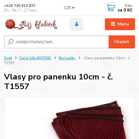
0
ks
+420 725 613 837
CZK
za
0 Kč
(Po - Ne, 7 - 22 hod.)
Menu
Hledat
Úvod
Další GALANTERIE
Na hračky
Vlasy pro panenku 10cm - č.
T1557
Vlasy pro panenku 10cm - č.
T1557