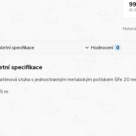
99
81,
Materiá
etní specifikace
Hodnocení
0
tní specifikace
saténová stuha s jednostranným metalickým potiskem šíře 20 
,5 m