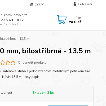
Přihlášení
CZK
 si rady? Zavolejte.
0
ks
 725 613 837
za
0 Kč
e, 7 - 22 hod.)
bílostříbrná - 13,5 m
0 mm, bílostříbrná - 13,5 m
Ohodnotit produkt
í saténová stuha s jednostranným metalickým potiskem šíře
. Návin 13,5 m
celý popis
tupnost
Skladem 3 ks