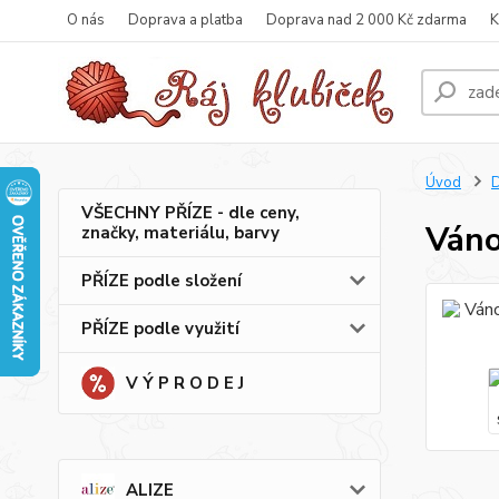
O nás
Doprava a platba
Doprava nad 2 000 Kč zdarma
K
Úvod
VŠECHNY PŘÍZE - dle ceny,
Váno
značky, materiálu, barvy
PŘÍZE podle složení
PŘÍZE podle využití
V Ý P R O D E J
ALIZE