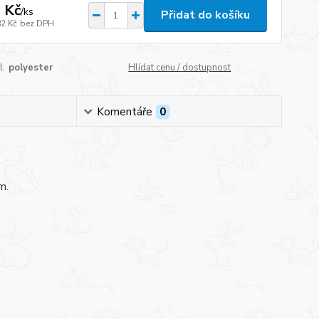
 Kč
/
ks
Přidat do košíku
82 Kč
bez DPH
l:
polyester
Hlídat cenu / dostupnost
Komentáře
0
mm.