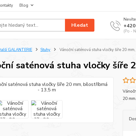
ontakty
Blog
Nevíte
Hledat
+420
(Po - N
Další GALANTERIE
Stuhy
Vánoční saténová stuha vločky šíře 20 mm, 
ční saténová stuha vločky šíře 2
Vánočn
20 mm
Dos