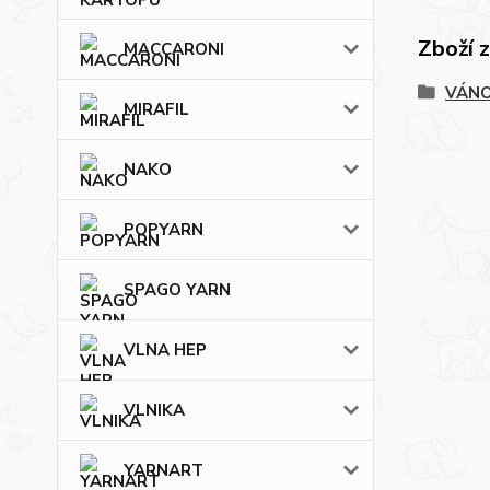
Zboží 
MACCARONI
VÁN
MIRAFIL
NAKO
POPYARN
SPAGO YARN
VLNA HEP
VLNIKA
YARNART