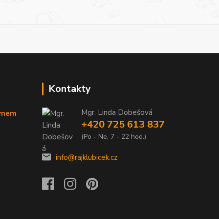
Kontakty
Mgr. Linda Dobešová
týnem
+420 725 613 837
(Po - Ne, 7 - 22 hod.)
info@rajklubicek.cz