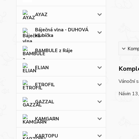
AYAZ
Báječná vlna - DUHOVÁ
klubíčka
Kompl
BAMBULE z Ráje
ELIAN
Komple
Vánoční 
ETROFIL
Návin 13
GAZZAL
KAMGARN
KARTOPU