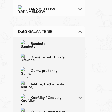
YARNMELLOW
Další GALANTERIE
Bambule
Dřevěné polotovary
Gumy, pruženky
Jehlice, háčky, jehly
Knoflíky / Cedulky
Kruhy na lapače snů