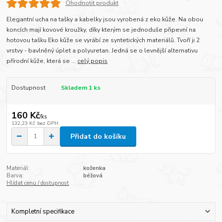
Ohodnotit produkt
Elegantní ucha na tašky a kabelky jsou vyrobená z eko kůže. Na obou
koncích mají kovové kroužky, díky kterým se jednoduše připevní na
hotovou tašku Eko kůže se vyrábí ze syntetických materiálů. Tvoří ji 2
vrstvy - bavlněný úplet a polyuretan. Jedná se o levnější alternativu
přírodní kůže, která se ...
celý popis
Dostupnost
Skladem 1 ks
160 Kč
/
ks
132,23 Kč
bez DPH
Přidat do košíku
Materiál:
koženka
Barva:
béžová
Hlídat cenu / dostupnost
Kompletní specifikace