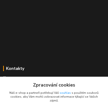
Kontakty
Mgr. Linda Dobešová
+420 725 613 837
Zpracování cookies
(Po - Ne, 7 - 22 hod.)
Náš e-shop a partneři potřebují Váš
souhlas
s použitím souborů
cookies, aby Vám mohli zobrazovat informace týkající se Vašich
info@rajklubicek.cz
zájmů.