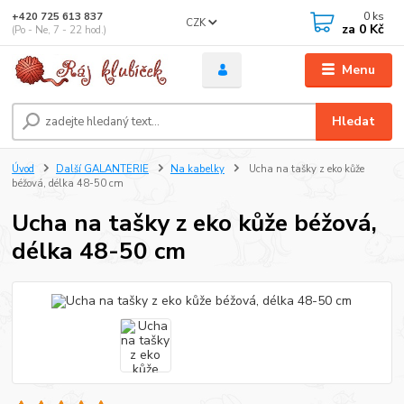
0
ks
+420 725 613 837
CZK
za
0 Kč
(Po - Ne, 7 - 22 hod.)
Menu
Hledat
Úvod
Další GALANTERIE
Na kabelky
Ucha na tašky z eko kůže
béžová, délka 48-50 cm
Ucha na tašky z eko kůže béžová,
délka 48-50 cm