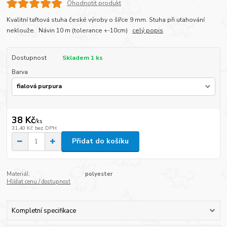
Ohodnotit produkt
Kvalitní taftová stuha české výroby o šířce 9 mm. Stuha při utahování
neklouže. Návin 10 m (tolerance +-10cm)
celý popis
Dostupnost
Skladem 1 ks
Barva
38 Kč
/
ks
31,40 Kč
bez DPH
Přidat do košíku
Materiál:
polyester
Hlídat cenu / dostupnost
Kompletní specifikace