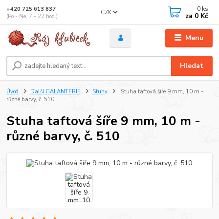
0
ks
+420 725 613 837
CZK
za
0 Kč
(Po - Ne, 7 - 22 hod.)
Menu
Hledat
Úvod
Další GALANTERIE
Stuhy
Stuha taftová šíře 9 mm, 10 m -
různé barvy, č. 510
Stuha taftová šíře 9 mm, 10 m -
různé barvy, č. 510