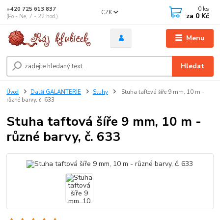
0
ks
+420 725 613 837
CZK
za
0 Kč
(Po - Ne, 7 - 22 hod.)
Menu
Hledat
Úvod
Další GALANTERIE
Stuhy
Stuha taftová šíře 9 mm, 10 m -
různé barvy, č. 633
Stuha taftová šíře 9 mm, 10 m -
různé barvy, č. 633