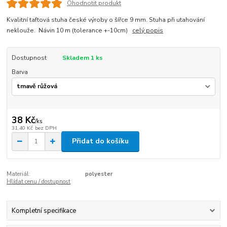
Ohodnotit produkt
Kvalitní taftová stuha české výroby o šířce 9 mm. Stuha při utahování
neklouže. Návin 10 m (tolerance +-10cm)
celý popis
Dostupnost
Skladem 1 ks
Barva
38 Kč
/
ks
31,40 Kč
bez DPH
Přidat do košíku
Materiál:
polyester
Hlídat cenu / dostupnost
Kompletní specifikace