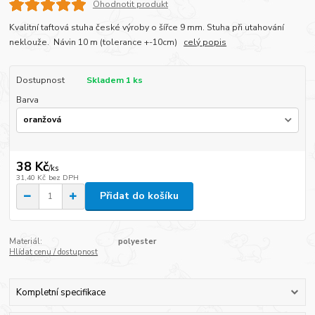
Ohodnotit produkt
Kvalitní taftová stuha české výroby o šířce 9 mm. Stuha při utahování
neklouže. Návin 10 m (tolerance +-10cm)
celý popis
Dostupnost
Skladem 1 ks
Barva
38 Kč
/
ks
31,40 Kč
bez DPH
Přidat do košíku
Materiál:
polyester
Hlídat cenu / dostupnost
Kompletní specifikace