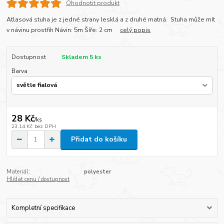
Ohodnotit produkt
Atlasová stuha je z jedné strany lesklá a z druhé matná. Stuha může mít
v návinu prostřih Návin: 5m Šíře: 2 cm
celý popis
Dostupnost
Skladem 5 ks
Barva
28 Kč
/
ks
23,14 Kč
bez DPH
Přidat do košíku
Materiál:
polyester
Hlídat cenu / dostupnost
Kompletní specifikace