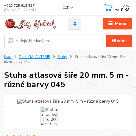
0
ks
+420 725 613 837
CZK
za
0 Kč
(Po - Ne, 7 - 22 hod.)
Menu
Hledat
Úvod
Další GALANTERIE
Stuhy
Stuha atlasová šíře 20 mm, 5 m -
různé barvy 045
Stuha atlasová šíře 20 mm, 5 m -
různé barvy 045