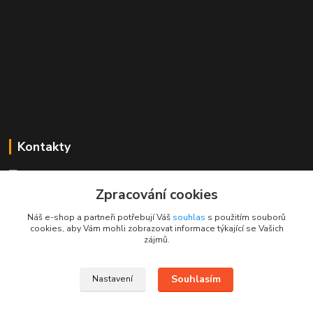
Kontakty
Mgr. Linda Dobešová
+420 725 613 837
Zpracování cookies
(Po - Ne, 7 - 22 hod.)
Náš e-shop a partneři potřebují Váš
souhlas
s použitím souborů
cookies, aby Vám mohli zobrazovat informace týkající se Vašich
info@rajklubicek.cz
zájmů.
Souhlasím
Nastavení