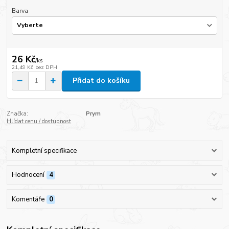
Barva
26 Kč
/
ks
21,49 Kč
bez DPH
Přidat do košíku
Značka:
Prym
Hlídat cenu / dostupnost
Kompletní specifikace
Hodnocení
4
Komentáře
0