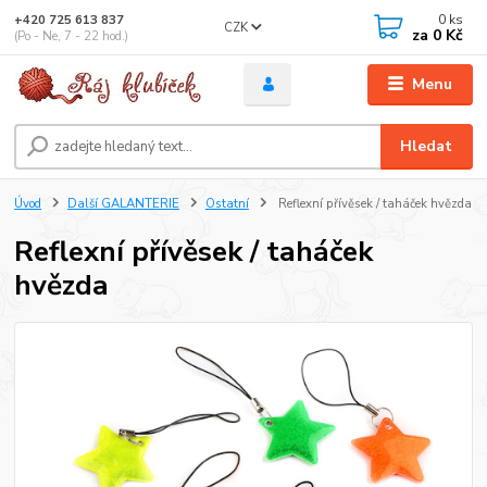
0
ks
+420 725 613 837
CZK
za
0 Kč
(Po - Ne, 7 - 22 hod.)
Menu
Hledat
Úvod
Další GALANTERIE
Ostatní
Reflexní přívěsek / taháček hvězda
Reflexní přívěsek / taháček
hvězda