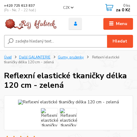
0
ks
+420 725 613 837
CZK
za
0 Kč
(Po - Ne, 7 - 22 hod.)
Menu
Hledat
Úvod
Další GALANTERIE
Gumy, pruženky
Reflexní elastické
tkaničky délka 120 cm - zelená
Reflexní elastické tkaničky délka
120 cm - zelená