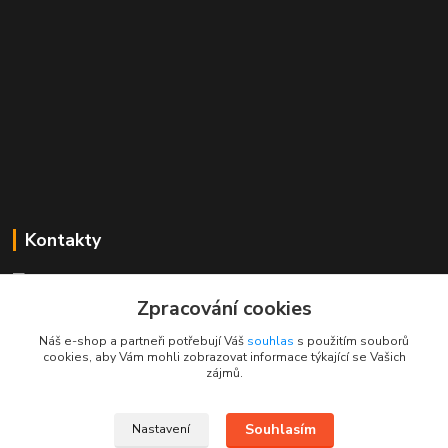
Kontakty
Mgr. Linda Dobešová
+420 725 613 837
Zpracování cookies
(Po - Ne, 7 - 22 hod.)
Náš e-shop a partneři potřebují Váš
souhlas
s použitím souborů
cookies, aby Vám mohli zobrazovat informace týkající se Vašich
info@rajklubicek.cz
zájmů.
Souhlasím
Nastavení