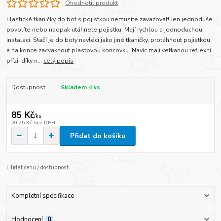
Ohodnotit produkt
Elastické tkaničky do bot s pojistkou nemusíte zavazovat! Jen jednoduše
povolíte nebo naopak utáhnete pojistku. Mají rychlou a jednoduchou
instalaci. Stačí je do boty navléci jako jiné tkaničky, protáhnout pojistkou
a na konce zacvaknout plastovou koncovku. Navíc mají vetkanou reflexní
přízi, díky n...
celý popis
Dostupnost
Skladem 4 ks
85 Kč
/
ks
70,25 Kč
bez DPH
Přidat do košíku
Hlídat cenu / dostupnost
Kompletní specifikace
Hodnocení
0