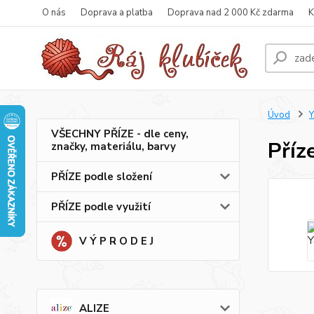
O nás
Doprava a platba
Doprava nad 2 000 Kč zdarma
K
Úvod
VŠECHNY PŘÍZE - dle ceny,
Příz
značky, materiálu, barvy
PŘÍZE podle složení
PŘÍZE podle využití
V Ý P R O D E J
ALIZE