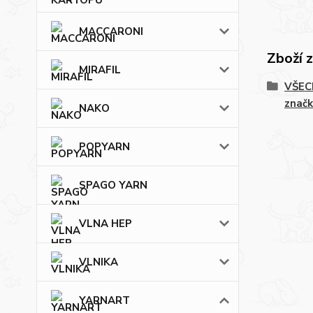
MACCARONI
Zboží 
MIRAFIL
VŠECH
značk
NAKO
POPYARN
SPAGO YARN
VLNA HEP
VLNIKA
YARNART