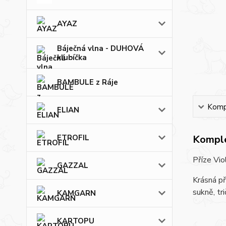
AYAZ
Báječná vlna - DUHOVÁ
klubíčka
BAMBULE z Ráje
Kompl
ELIAN
ETROFIL
Komple
Příze Vio
GAZZAL
Krásná př
sukně, tri
KAMGARN
KARTOPU