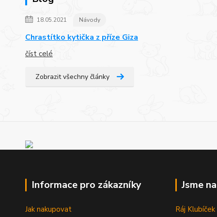
18.05.2021
Návody
Chrastítko kytička z příze Giza
číst celé
Zobrazit všechny články
Informace pro zákazníky
Jsme n
Jak nakupovat
Ráj Klubíček