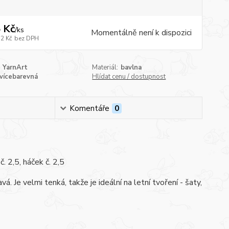
 Kč
/
ks
Momentálně není k dispozici
72 Kč
bez DPH
YarnArt
Materiál:
bavlna
vícebarevná
Hlídat cenu / dostupnost
Komentáře
0
. 2,5, háček č. 2,5
. Je velmi tenká, takže je ideální na letní tvoření - šaty,