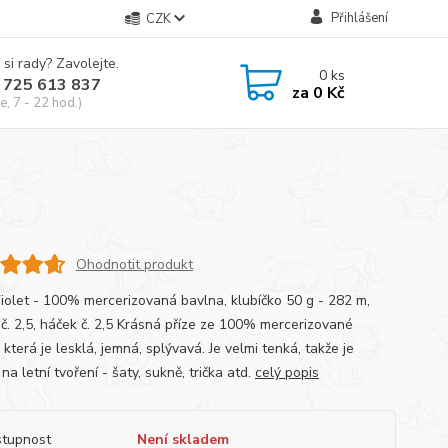
Přihlášení
CZK
 si rady? Zavolejte.
0
ks
 725 613 837
za
0 Kč
e, 7 - 22 hod.)
Ohodnotit produkt
Violet - 100% mercerizovaná bavlna, klubíčko 50 g - 282 m,
e č. 2,5, háček č. 2,5 Krásná příze ze 100% mercerizované
 která je lesklá, jemná, splývavá. Je velmi tenká, takže je
 na letní tvoření - šaty, sukně, trička atd.
celý popis
tupnost
Není skladem