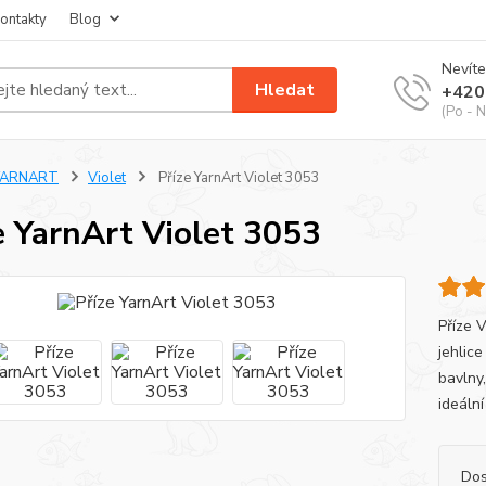
ontakty
Blog
Nevíte
Hledat
+420
(Po - N
YARNART
Violet
Příze YarnArt Violet 3053
e YarnArt Violet 3053
Příze 
jehlic
bavlny,
ideální
Dos