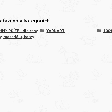
zařazeno v kategoriích
NY PŘÍZE - dle ceny,
YARNART
100
y, materiálu, barvy