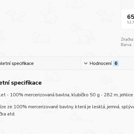
65
53,
Značka:
Barva:
etní specifikace
Hodnocení
6
tní specifikace
let - 100% mercerizovaná bavlna, klubíčko 50 g - 282 m, jehlice č
íze ze 100% mercerizované bavlny, která je lesklá, jemná, splývavá
čka atd.