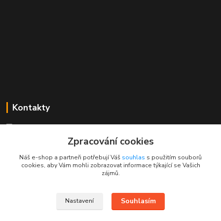
Kontakty
Mgr. Linda Dobešová
+420 725 613 837
Zpracování cookies
(Po - Ne, 7 - 22 hod.)
Náš e-shop a partneři potřebují Váš
souhlas
s použitím souborů
cookies, aby Vám mohli zobrazovat informace týkající se Vašich
info@rajklubicek.cz
zájmů.
Souhlasím
Nastavení