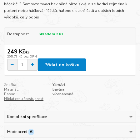
háček č. 3 Samovzorovací bavlněná příze skvěle se hodící zejména k
pletení nebo háčkování šátků, halenek, sukní, šatů a dalších letních
výrobků.
celý popis
Dostupnost
Skladem 2 ks
249 Kč
/
ks
205,79 Kč
bez DPH
Přidat do košíku
Značka:
YarnArt
Materiál:
bavlna
Barva:
vícebarevná
Hlídat cenu / dostupnost
Kompletní specifikace
Hodnocení
6