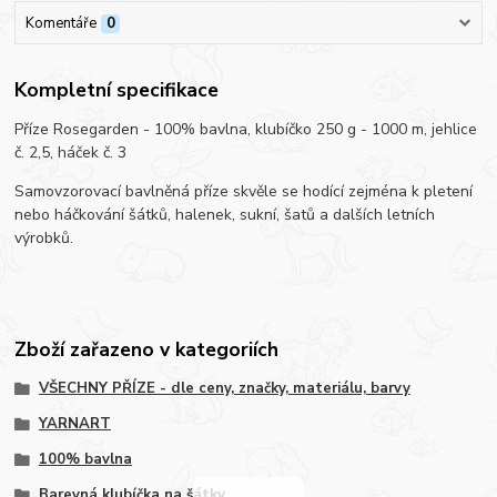
Komentáře
0
Kompletní specifikace
Příze Rosegarden - 100% bavlna, klubíčko 250 g - 1000 m, jehlice
č. 2,5, háček č. 3
Samovzorovací bavlněná příze skvěle se hodící zejména k pletení
nebo háčkování šátků, halenek, sukní, šatů a dalších letních
výrobků.
Zboží zařazeno v kategoriích
VŠECHNY PŘÍZE - dle ceny, značky, materiálu, barvy
YARNART
100% bavlna
Barevná klubíčka na šátky