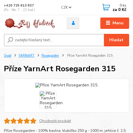
0
ks
+420 725 613 837
CZK
za
0 Kč
(Po - Ne, 7 - 22 hod.)
Menu
Hledat
Úvod
YARNART
Rosegarden
Příze YarnArt Rosegarden 315
Příze YarnArt Rosegarden 315
Ohodnotit produkt
Příze Rosegarden - 100% bavlna, klubíčko 250 g - 1000 m, jehlice č. 2,5,