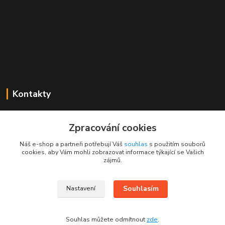
Kontakty
Mgr. Linda Dobešová
+420 725 613 837
Zpracování cookies
(Po - Ne, 7 - 22 hod.)
Náš e-shop a partneři potřebují Váš
souhlas
s použitím souborů
cookies, aby Vám mohli zobrazovat informace týkající se Vašich
info@rajklubicek.cz
zájmů.
Souhlasím
Nastavení
Souhlas můžete odmítnout
zde
.