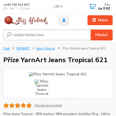
0
ks
+420 725 613 837
CZK
za
0 Kč
(Po - Ne, 7 - 22 hod.)
Menu
Hledat
Úvod
YARNART
Jeans Tropical
Příze YarnArt Jeans Tropical 621
Příze YarnArt Jeans Tropical 621
Ohodnotit produkt
Příze Jeans Tropical - 55% bavlna / 45% polyakryl, klubíčko 50 g - 160 m,