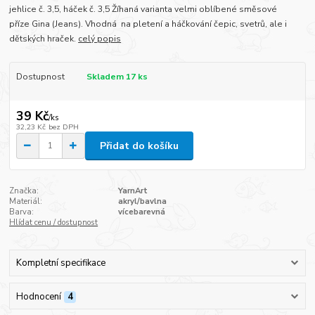
jehlice č. 3,5, háček č. 3,5 Žíhaná varianta velmi oblíbené směsové
příze Gina (Jeans). Vhodná na pletení a háčkování čepic, svetrů, ale i
dětských hraček.
celý popis
Dostupnost
Skladem 17 ks
39 Kč
/
ks
32,23 Kč
bez DPH
Přidat do košíku
Značka:
YarnArt
Materiál:
akryl/bavlna
Barva:
vícebarevná
Hlídat cenu / dostupnost
Kompletní specifikace
Hodnocení
4