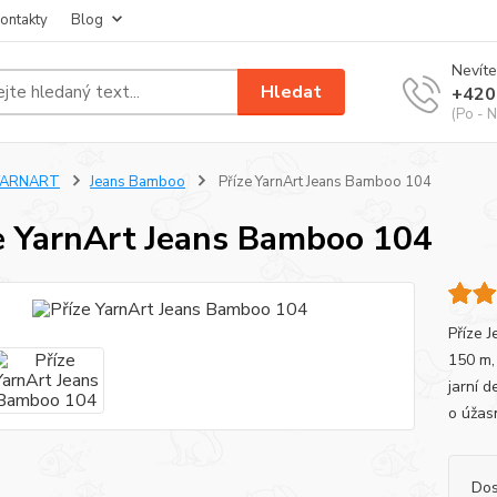
ontakty
Blog
Nevíte
Hledat
+420
(Po - N
YARNART
Jeans Bamboo
Příze YarnArt Jeans Bamboo 104
e YarnArt Jeans Bamboo 104
Příze 
150 m, 
jarní d
o úžas
Dos