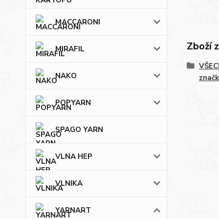
MACCARONI
Zboží 
MIRAFIL
VŠECH
NAKO
značk
POPYARN
SPAGO YARN
VLNA HEP
VLNIKA
YARNART