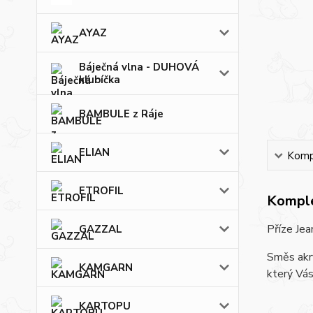
AYAZ
Báječná vlna - DUHOVÁ
klubíčka
BAMBULE z Ráje
ELIAN
Kompl
ETROFIL
Komple
Příze Jea
GAZZAL
Směs akry
KAMGARN
který Vás
KARTOPU