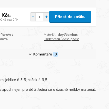
 Kč
/
ks
Přidat do košíku
40 Kč
bez DPH
YarnArt
Materiál:
akryl/bambus
žlutá
Hlídat cenu / dostupnost
Komentáře
0
jehlice č. 3,5, háček č. 3,5
ky apod. nejen pro děti. Jedná se o úžasně měkký materiál,