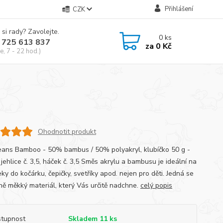
Přihlášení
CZK
 si rady? Zavolejte.
0
ks
 725 613 837
za
0 Kč
e, 7 - 22 hod.)
Ohodnotit produkt
Jeans Bamboo - 50% bambus / 50% polyakryl, klubíčko 50 g -
jehlice č. 3,5, háček č. 3,5 Směs akrylu a bambusu je ideální na
eky do kočárku, čepičky, svetříky apod. nejen pro děti. Jedná se
ně měkký materiál, který Vás určitě nadchne.
celý popis
tupnost
Skladem 11 ks