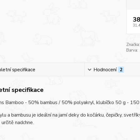
38
31,
Značka:
Barva:
etní specifikace
Hodnocení
2
tní specifikace
ns Bamboo - 50% bambus / 50% polyakryl, klubíčko 50 g - 150 m, 
lu a bambusu je ideální na jarní deky do kočárku, čepičky, svetří
 určitě nadchne.