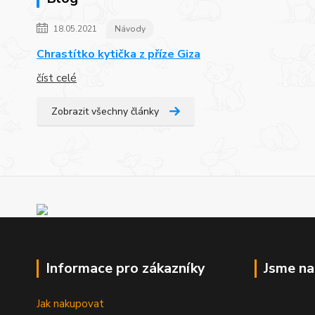
18.05.2021
Návody
Chrastítko kytička z příze Giza
číst celé
Zobrazit všechny články
Informace pro zákazníky
Jsme n
Jak nakupovat