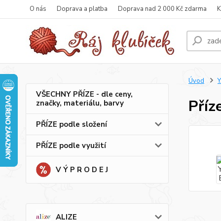
O nás
Doprava a platba
Doprava nad 2 000 Kč zdarma
K
Úvod
VŠECHNY PŘÍZE - dle ceny,
Příz
značky, materiálu, barvy
PŘÍZE podle složení
PŘÍZE podle využití
V Ý P R O D E J
ALIZE