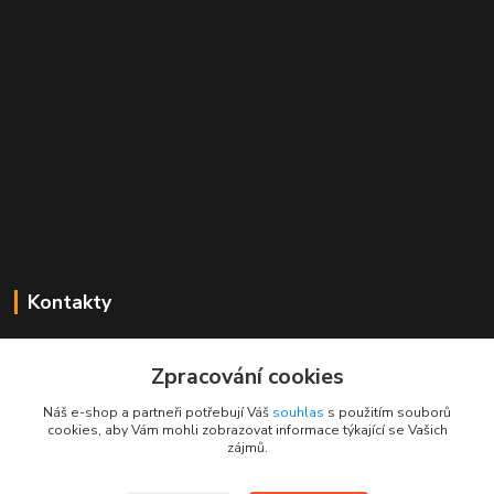
Kontakty
Mgr. Linda Dobešová
+420 725 613 837
Zpracování cookies
(Po - Ne, 7 - 22 hod.)
Náš e-shop a partneři potřebují Váš
souhlas
s použitím souborů
cookies, aby Vám mohli zobrazovat informace týkající se Vašich
info@rajklubicek.cz
zájmů.