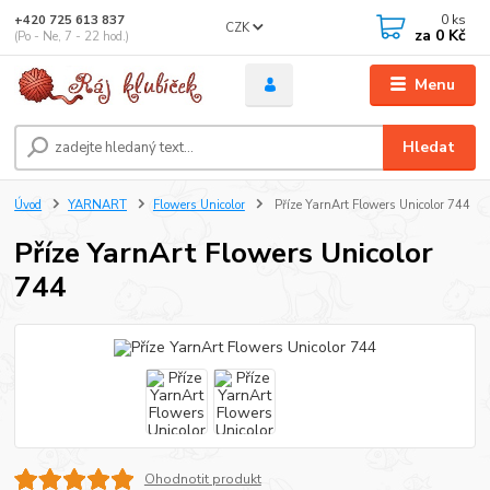
0
ks
+420 725 613 837
CZK
za
0 Kč
(Po - Ne, 7 - 22 hod.)
Menu
Hledat
Úvod
YARNART
Flowers Unicolor
Příze YarnArt Flowers Unicolor 744
Příze YarnArt Flowers Unicolor
744
Ohodnotit produkt