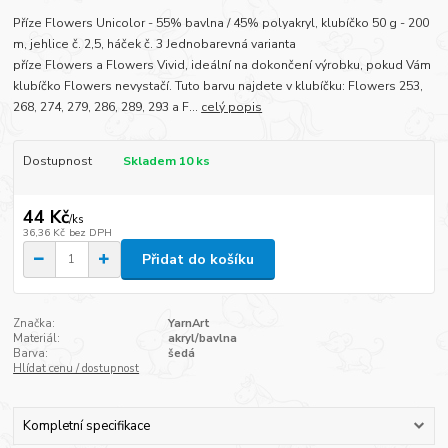
Příze Flowers Unicolor - 55% bavlna / 45% polyakryl, klubíčko 50 g - 200
m, jehlice č. 2,5, háček č. 3 Jednobarevná varianta
příze Flowers a Flowers Vivid, ideální na dokončení výrobku, pokud Vám
klubíčko Flowers nevystačí. Tuto barvu najdete v klubíčku: Flowers 253,
268, 274, 279, 286, 289, 293 a F...
celý popis
Dostupnost
Skladem 10 ks
44 Kč
/
ks
36,36 Kč
bez DPH
Přidat do košíku
Značka:
YarnArt
Materiál:
akryl/bavlna
Barva:
šedá
Hlídat cenu / dostupnost
Kompletní specifikace