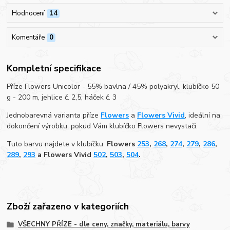
Hodnocení
14
Komentáře
0
Kompletní specifikace
Příze Flowers Unicolor - 55% bavlna / 45% polyakryl, klubíčko 50
g - 200 m, jehlice č. 2,5, háček č. 3
Jednobarevná varianta příze
Flowers
a
Flowers Vivid
, ideální na
dokončení výrobku, pokud Vám klubíčko Flowers nevystačí.
Tuto barvu najdete v klubíčku:
Flowers
253
,
268
,
274
,
279
,
286
,
289
,
293
a Flowers Vivid
502
,
503
,
504
.
Zboží zařazeno v kategoriích
VŠECHNY PŘÍZE - dle ceny, značky, materiálu, barvy