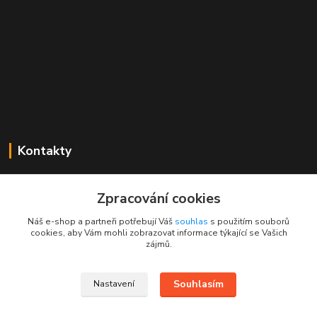
Kontakty
Mgr. Linda Dobešová
+420 725 613 837
Zpracování cookies
(Po - Ne, 7 - 22 hod.)
Náš e-shop a partneři potřebují Váš
souhlas
s použitím souborů
cookies, aby Vám mohli zobrazovat informace týkající se Vašich
info@rajklubicek.cz
zájmů.
Souhlasím
Nastavení