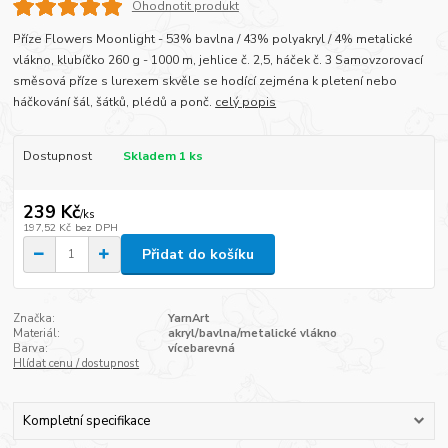
Ohodnotit produkt
Příze Flowers Moonlight - 53% bavlna / 43% polyakryl / 4% metalické
vlákno, klubíčko 260 g - 1000 m, jehlice č. 2,5, háček č. 3 Samovzorovací
směsová příze s lurexem skvěle se hodící zejména k pletení nebo
háčkování šál, šátků, plédů a ponč.
celý popis
Dostupnost
Skladem 1 ks
239 Kč
/
ks
197,52 Kč
bez DPH
Přidat do košíku
Značka:
YarnArt
Materiál:
akryl/bavlna/metalické vlákno
Barva:
vícebarevná
Hlídat cenu / dostupnost
Kompletní specifikace