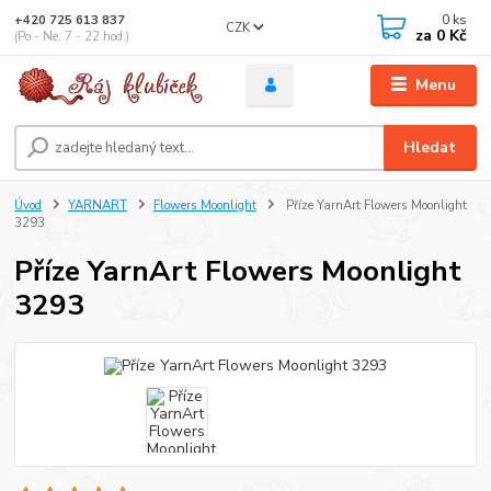
0
ks
+420 725 613 837
CZK
za
0 Kč
(Po - Ne, 7 - 22 hod.)
Menu
Hledat
Úvod
YARNART
Flowers Moonlight
Příze YarnArt Flowers Moonlight
3293
Příze YarnArt Flowers Moonlight
3293