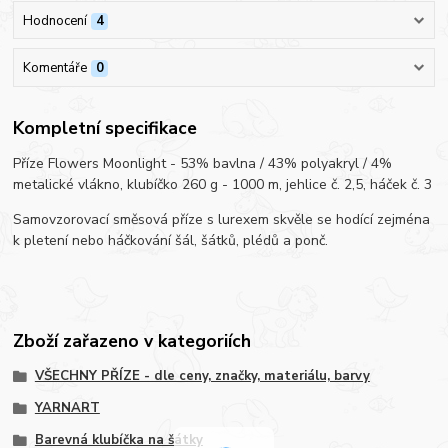
Hodnocení
4
Komentáře
0
Kompletní specifikace
Příze Flowers Moonlight - 53% bavlna / 43% polyakryl / 4%
metalické vlákno, klubíčko 260 g - 1000 m, jehlice č. 2,5, háček č. 3
Samovzorovací směsová příze s lurexem skvěle se hodící zejména
k pletení nebo háčkování šál, šátků, plédů a ponč.
Zboží zařazeno v kategoriích
VŠECHNY PŘÍZE - dle ceny, značky, materiálu, barvy
YARNART
Barevná klubíčka na šátky