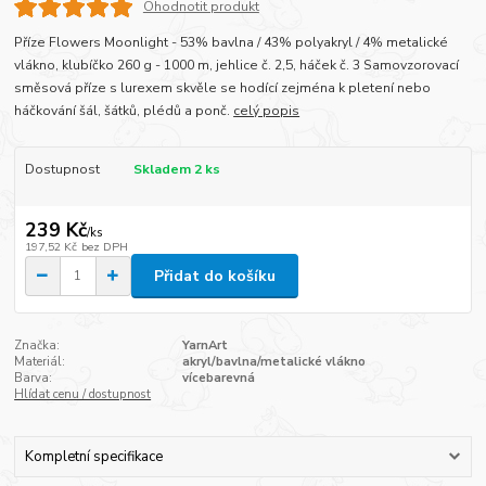
Ohodnotit produkt
Příze Flowers Moonlight - 53% bavlna / 43% polyakryl / 4% metalické
vlákno, klubíčko 260 g - 1000 m, jehlice č. 2,5, háček č. 3 Samovzorovací
směsová příze s lurexem skvěle se hodící zejména k pletení nebo
háčkování šál, šátků, plédů a ponč.
celý popis
Dostupnost
Skladem 2 ks
239 Kč
/
ks
197,52 Kč
bez DPH
Přidat do košíku
Značka:
YarnArt
Materiál:
akryl/bavlna/metalické vlákno
Barva:
vícebarevná
Hlídat cenu / dostupnost
Kompletní specifikace