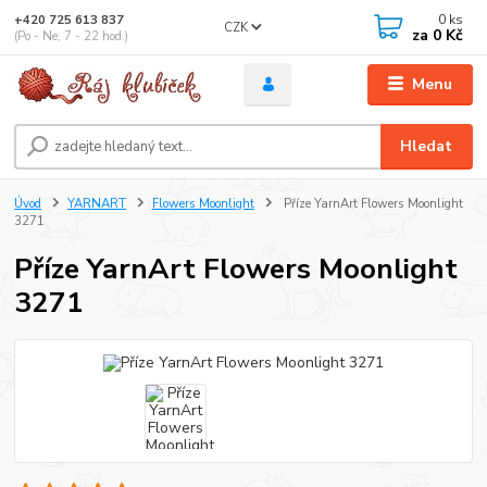
0
ks
+420 725 613 837
CZK
za
0 Kč
(Po - Ne, 7 - 22 hod.)
Menu
Hledat
Úvod
YARNART
Flowers Moonlight
Příze YarnArt Flowers Moonlight
3271
Příze YarnArt Flowers Moonlight
3271