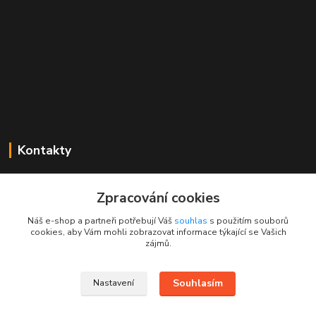
Kontakty
Mgr. Linda Dobešová
+420 725 613 837
Zpracování cookies
(Po - Ne, 7 - 22 hod.)
Náš e-shop a partneři potřebují Váš
souhlas
s použitím souborů
cookies, aby Vám mohli zobrazovat informace týkající se Vašich
info@rajklubicek.cz
zájmů.
Souhlasím
Nastavení