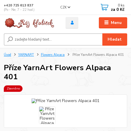
0
ks
+420 725 613 837
CZK
za
0 Kč
(Po - Ne, 7 - 22 hod.)
Menu
Hledat
Úvod
YARNART
Flowers Alpaca
Příze YarnArt Flowers Alpaca 401
Příze YarnArt Flowers Alpaca
401
Zlevněno