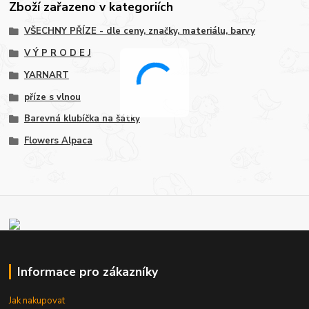
Zboží zařazeno v kategoriích
VŠECHNY PŘÍZE - dle ceny, značky, materiálu, barvy
V Ý P R O D E J
YARNART
příze s vlnou
Barevná klubíčka na šátky
Flowers Alpaca
Informace pro zákazníky
Jak nakupovat