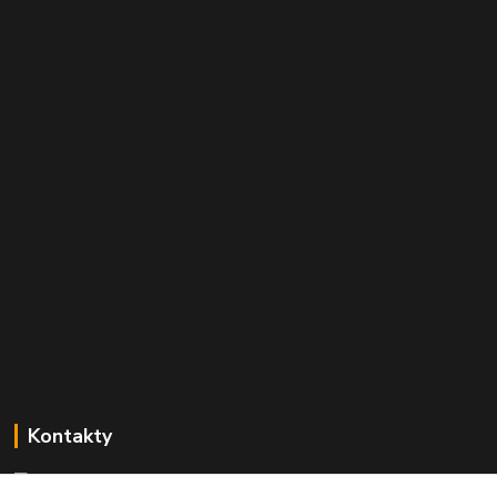
Kontakty
Mgr. Linda Dobešová