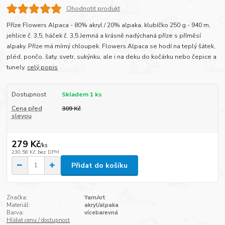
Ohodnotit produkt
Příze Flowers Alpaca - 80% akryl / 20% alpaka, klubíčko 250 g - 940 m,
jehlice č. 3,5, háček č. 3,5 Jemná a krásně nadýchaná příze s příměsí
alpaky. Příze má mírný chloupek. Flowers Alpaca se hodí na teplý šátek,
pléd, pončo, šaty, svetr, sukýnku, ale i na deku do kočárku nebo čepice a
tunely.
celý popis
Dostupnost
Skladem 1 ks
Cena před
309 Kč
slevou
279 Kč
/
ks
230,58 Kč
bez DPH
Přidat do košíku
Značka:
YarnArt
Materiál:
akryl/alpaka
Barva:
vícebarevná
Hlídat cenu / dostupnost