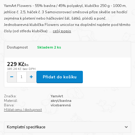
YarnArt Flowers - 55% bavlna / 45% polyakryl, klubíčko 250 g - 1000 m,
jehlice č. 2,5, háček č. 3 Samovzorovací směsová příze skvěle se hodící
zejména k pletení nebo háčkování šál, šátků, plédů a ponč.
Jednobarevná klubíčka Flowers unicolor na doplnění najdete pod těmito
čísly (od středu klubíčka): ...
celý popis
Dostupnost
Skladem 2 ks
229 Kč
/
ks
189,26 Kč
bez DPH
Přidat do košíku
Značka:
YarnArt
Materiál:
akryl/bavlna
Barva:
vícebarevná
Hlídat cenu / dostupnost
Kompletní specifikace