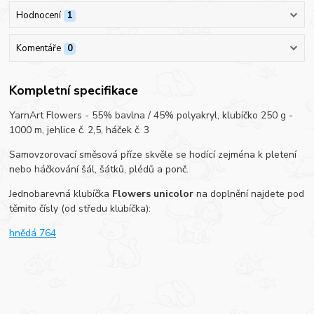
Hodnocení
1
Komentáře
0
Kompletní specifikace
YarnArt Flowers - 55% bavlna / 45% polyakryl, klubíčko 250 g -
1000 m, jehlice č. 2,5, háček č. 3
Samovzorovací směsová příze skvěle se hodící zejména k pletení
nebo háčkování šál, šátků, plédů a ponč.
Jednobarevná klubíčka
Flowers unicolor
na doplnění najdete pod
těmito čísly (od středu klubíčka):
hnědá 764