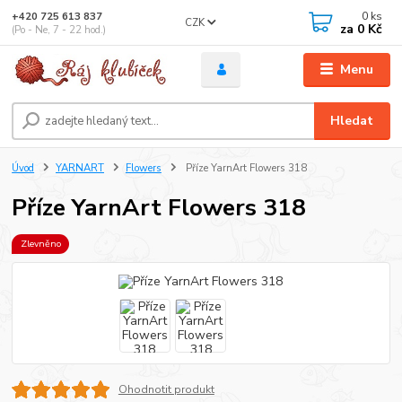
0
ks
+420 725 613 837
CZK
za
0 Kč
(Po - Ne, 7 - 22 hod.)
Menu
Hledat
Úvod
YARNART
Flowers
Příze YarnArt Flowers 318
Příze YarnArt Flowers 318
Zlevněno
Ohodnotit produkt