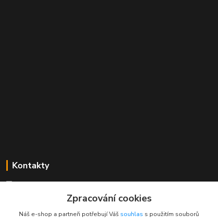
Kontakty
Mgr. Linda Dobešová
+420 725 613 837
Zpracování cookies
(Po - Ne, 7 - 22 hod.)
Náš e-shop a partneři potřebují Váš
souhlas
s použitím souborů