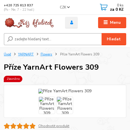
0
ks
+420 725 613 837
CZK
za
0 Kč
(Po - Ne, 7 - 22 hod.)
Menu
Hledat
Úvod
YARNART
Flowers
Příze YarnArt Flowers 309
Příze YarnArt Flowers 309
Zlevněno
Ohodnotit produkt