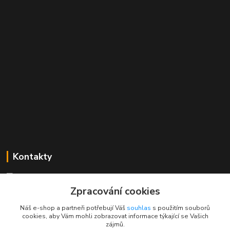
Kontakty
Mgr. Linda Dobešová
+420 725 613 837
Zpracování cookies
(Po - Ne, 7 - 22 hod.)
Náš e-shop a partneři potřebují Váš
souhlas
s použitím souborů
cookies, aby Vám mohli zobrazovat informace týkající se Vašich
info@rajklubicek.cz
zájmů.