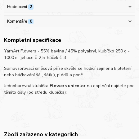
Hodnocení
2
Komentáře
0
Kompletní specifikace
YarnArt Flowers - 55% bavlna / 45% polyakryl, klubíčko 250 g -
1000 m, jehlice č. 2,5, háček č. 3
Samovzorovací směsová příze skvěle se hodící zejména k pletení
nebo háčkování šál, šátků, plédů a ponč.
Jednobarevná klubíčka
Flowers unicolor
na doplnění najdete pod
těmito čísly (od středu klubíčka):
Zboží zařazeno v kategoriích