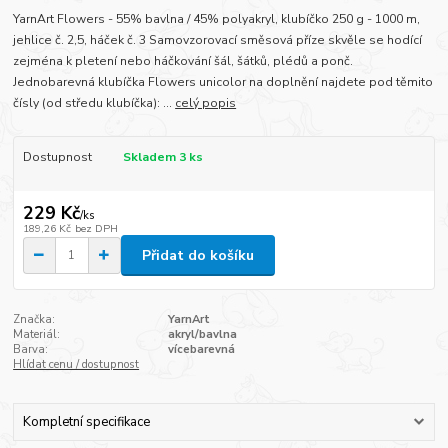
YarnArt Flowers - 55% bavlna / 45% polyakryl, klubíčko 250 g - 1000 m,
jehlice č. 2,5, háček č. 3 Samovzorovací směsová příze skvěle se hodící
zejména k pletení nebo háčkování šál, šátků, plédů a ponč.
Jednobarevná klubíčka Flowers unicolor na doplnění najdete pod těmito
čísly (od středu klubíčka): ...
celý popis
Dostupnost
Skladem 3 ks
229 Kč
/
ks
189,26 Kč
bez DPH
Přidat do košíku
Značka:
YarnArt
Materiál:
akryl/bavlna
Barva:
vícebarevná
Hlídat cenu / dostupnost
Kompletní specifikace