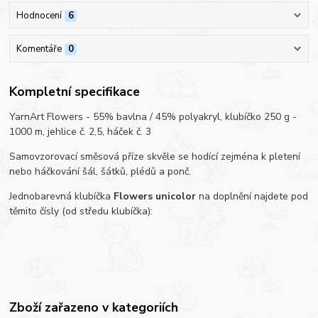
Hodnocení
6
Komentáře
0
Kompletní specifikace
YarnArt Flowers - 55% bavlna / 45% polyakryl, klubíčko 250 g -
1000 m, jehlice č. 2,5, háček č. 3
Samovzorovací směsová příze skvěle se hodící zejména k pletení
nebo háčkování šál, šátků, plédů a ponč.
Jednobarevná klubíčka
Flowers unicolor
na doplnění najdete pod
těmito čísly (od středu klubíčka):
Zboží zařazeno v kategoriích