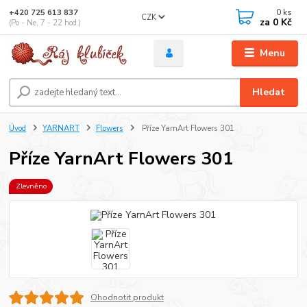
0
ks
+420 725 613 837
CZK
za
0 Kč
(Po - Ne, 7 - 22 hod.)
Menu
Hledat
Úvod
YARNART
Flowers
Příze YarnArt Flowers 301
Příze YarnArt Flowers 301
Zlevněno
Ohodnotit produkt