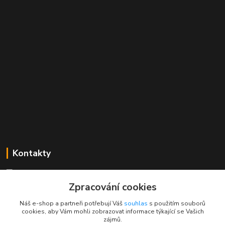
Kontakty
Mgr. Linda Dobešová
+420 725 613 837
Zpracování cookies
(Po - Ne, 7 - 22 hod.)
Náš e-shop a partneři potřebují Váš
souhlas
s použitím souborů
cookies, aby Vám mohli zobrazovat informace týkající se Vašich
info@rajklubicek.cz
zájmů.