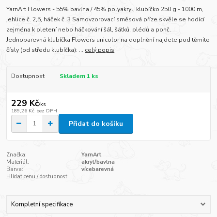
YarnArt Flowers - 55% bavlna / 45% polyakryl, klubíčko 250 g - 1000 m,
jehlice č. 2,5, háček č. 3 Samovzorovací směsová příze skvěle se hodící
zejména k pletení nebo háčkování šál, šátků, plédů a ponč.
Jednobarevná klubíčka Flowers unicolor na doplnění najdete pod těmito
čísly (od středu klubíčka): ...
celý popis
Dostupnost
Skladem 1 ks
229 Kč
/
ks
189,26 Kč
bez DPH
Přidat do košíku
Značka:
YarnArt
Materiál:
akryl/bavlna
Barva:
vícebarevná
Hlídat cenu / dostupnost
Kompletní specifikace