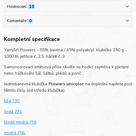
Hodnocení
10
Komentáře
0
Kompletní specifikace
YarnArt Flowers - 55% bavlna / 45% polyakryl, klubíčko 250 g -
1000 m, jehlice č. 2,5, háček č. 3
Samovzorovací směsová příze skvěle se hodící zejména k pletení
nebo háčkování šál, šátků, plédů a ponč.
Jednobarevná klubíčka
Flowers unicolor
na doplnění najdete pod
těmito čísly (od středu klubíčka):
bílá 730
šedá 741
bledě modrá 755
modrá 756