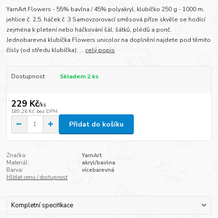
YarnArt Flowers - 55% bavlna / 45% polyakryl, klubíčko 250 g - 1000 m,
jehlice č. 2,5, háček č. 3 Samovzorovací směsová příze skvěle se hodící
zejména k pletení nebo háčkování šál, šátků, plédů a ponč.
Jednobarevná klubíčka Flowers unicolor na doplnění najdete pod těmito
čísly (od středu klubíčka): ...
celý popis
Dostupnost
Skladem 2 ks
229 Kč
/
ks
189,26 Kč
bez DPH
Přidat do košíku
Značka:
YarnArt
Materiál:
akryl/bavlna
Barva:
vícebarevná
Hlídat cenu / dostupnost
Kompletní specifikace