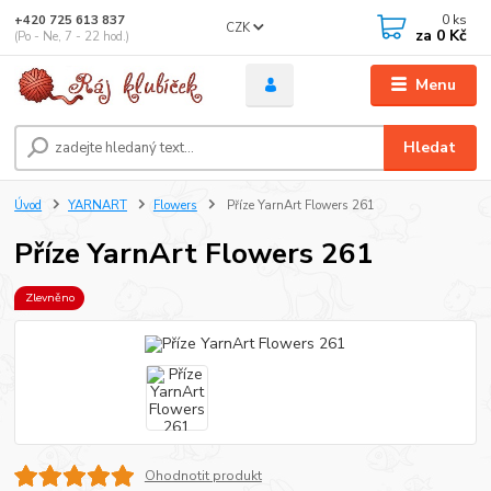
0
ks
+420 725 613 837
CZK
za
0 Kč
(Po - Ne, 7 - 22 hod.)
Menu
Hledat
Úvod
YARNART
Flowers
Příze YarnArt Flowers 261
Příze YarnArt Flowers 261
Zlevněno
Ohodnotit produkt