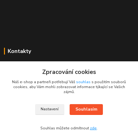
Kontakty
Mgr. Linda Dobešová
+420 725 613 837
Zpracování cookies
(Po - Ne, 7 - 22 hod.)
Náš e-shop a partneři potřebují Váš
souhlas
s použitím souborů
cookies, aby Vám mohli zobrazovat informace týkající se Vašich
info@rajklubicek.cz
zájmů.
Souhlasím
Nastavení
Souhlas můžete odmítnout
zde
.