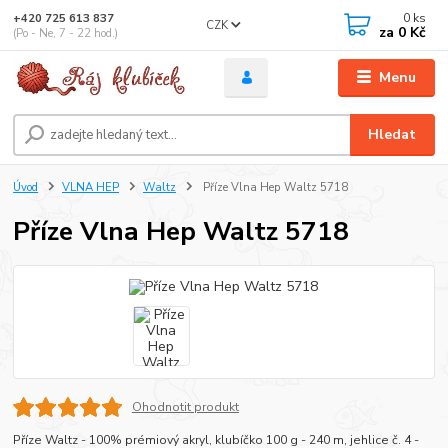
0
ks
+420 725 613 837
CZK
za
0 Kč
(Po - Ne, 7 - 22 hod.)
Menu
Hledat
Úvod
VLNA HEP
Waltz
Příze Vlna Hep Waltz 5718
Příze Vlna Hep Waltz 5718
Ohodnotit produkt
Příze Waltz - 100% prémiový akryl, klubíčko 100 g - 240 m, jehlice č. 4 -