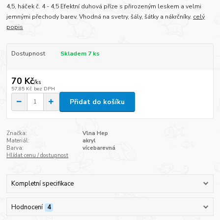
4,5, háček č. 4 - 4,5 Efektní duhová příze s přirozeným leskem a velmi
jemnými přechody barev. Vhodná na svetry, šály, šátky a nákrčníky.
celý
popis
Dostupnost
Skladem 7 ks
70 Kč
/
ks
57,85 Kč
bez DPH
Přidat do košíku
Značka:
Vlna Hep
Materiál:
akryl
Barva:
vícebarevná
Hlídat cenu / dostupnost
Kompletní specifikace
Hodnocení
4