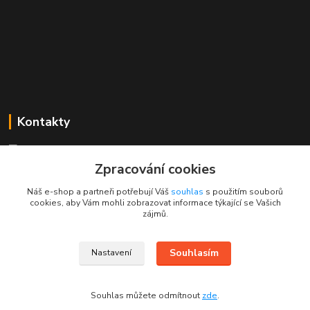
Kontakty
Mgr. Linda Dobešová
+420 725 613 837
Zpracování cookies
(Po - Ne, 7 - 22 hod.)
Náš e-shop a partneři potřebují Váš
souhlas
s použitím souborů
cookies, aby Vám mohli zobrazovat informace týkající se Vašich
info@rajklubicek.cz
zájmů.
Souhlasím
Nastavení
Souhlas můžete odmítnout
zde
.