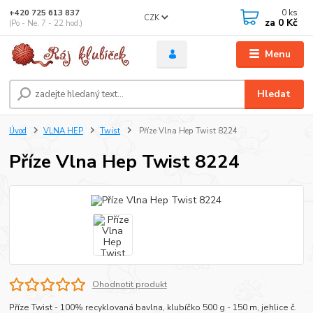
0
ks
+420 725 613 837
CZK
za
0 Kč
(Po - Ne, 7 - 22 hod.)
Menu
Hledat
Úvod
VLNA HEP
Twist
Příze Vlna Hep Twist 8224
Příze Vlna Hep Twist 8224
Ohodnotit produkt
Příze Twist - 100% recyklovaná bavlna, klubíčko 500 g - 150 m, jehlice č.