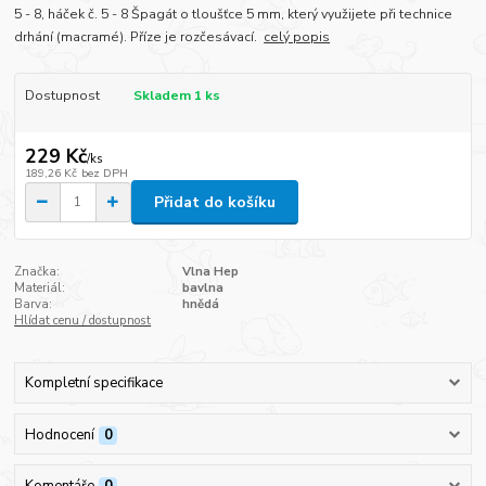
5 - 8, háček č. 5 - 8 Špagát o tloušťce 5 mm, který využijete při technice
drhání (macramé). Příze je rozčesávací.
celý popis
Dostupnost
Skladem 1 ks
229 Kč
/
ks
189,26 Kč
bez DPH
Přidat do košíku
Značka:
Vlna Hep
Materiál:
bavlna
Barva:
hnědá
Hlídat cenu / dostupnost
Kompletní specifikace
Hodnocení
0
Komentáře
0