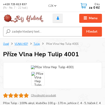
0
ks
+420 725 613 837
CZK
za
0 Kč
(Po - Ne, 7 - 22 hod.)
Menu
Hledat
Úvod
VLNA HEP
Tulip
Příze Vlna Hep Tulip 4001
Příze Vlna Hep Tulip 4001
Ohodnotit produkt
Příze Tulip - 100% akryl, klubíčko 100 g - 170 m, jehlice č. 4 - 5, háček č. 4