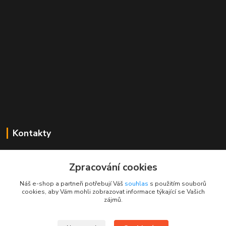
Kontakty
Mgr. Linda Dobešová
+420 725 613 837
Zpracování cookies
(Po - Ne, 7 - 22 hod.)
Náš e-shop a partneři potřebují Váš
souhlas
s použitím souborů
cookies, aby Vám mohli zobrazovat informace týkající se Vašich
info@rajklubicek.cz
zájmů.