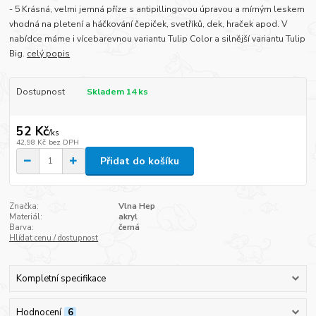
- 5 Krásná, velmi jemná příze s antipillingovou úpravou a mírným leskem
vhodná na pletení a háčkování čepiček, svetříků, dek, hraček apod. V
nabídce máme i vícebarevnou variantu Tulip Color a silnější variantu Tulip
Big.
celý popis
Dostupnost
Skladem 14 ks
52 Kč
/
ks
42,98 Kč
bez DPH
Přidat do košíku
Značka:
Vlna Hep
Materiál:
akryl
Barva:
černá
Hlídat cenu / dostupnost
Kompletní specifikace
Hodnocení
6