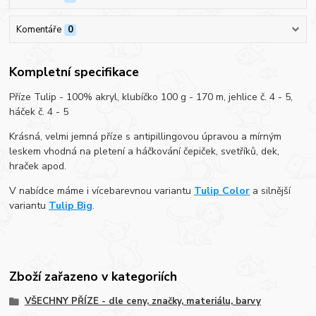
Komentáře
0
Kompletní specifikace
Příze Tulip - 100% akryl, klubíčko 100 g - 170 m, jehlice č. 4 - 5,
háček č. 4 - 5
Krásná, velmi jemná příze s antipillingovou úpravou a mírným
leskem vhodná na pletení a háčkování čepiček, svetříků, dek,
hraček apod.
V nabídce máme i vícebarevnou variantu
Tulip Color
a silnější
variantu
Tulip Big
.
Zboží zařazeno v kategoriích
VŠECHNY PŘÍZE - dle ceny, značky, materiálu, barvy