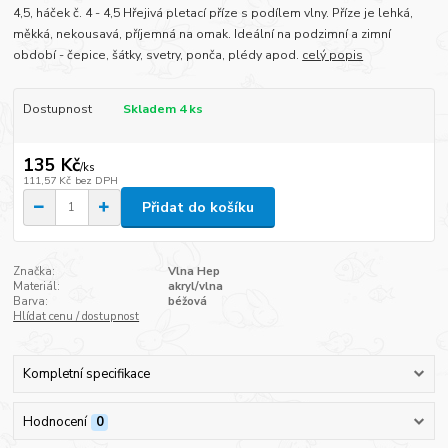
4,5, háček č. 4 - 4,5 Hřejivá pletací příze s podílem vlny. Příze je lehká,
měkká, nekousavá, příjemná na omak. Ideální na podzimní a zimní
období - čepice, šátky, svetry, ponča, plédy apod.
celý popis
Dostupnost
Skladem 4 ks
135 Kč
/
ks
111,57 Kč
bez DPH
Přidat do košíku
Značka:
Vlna Hep
Materiál:
akryl/vlna
Barva:
béžová
Hlídat cenu / dostupnost
Kompletní specifikace
Hodnocení
0