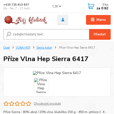
0
ks
+420 725 613 837
CZK
za
0 Kč
(Po - Ne, 7 - 22 hod.)
Menu
Hledat
Úvod
VLNA HEP
Sierra (color)
Příze Vlna Hep Sierra 6417
Příze Vlna Hep Sierra 6417
Ohodnotit produkt
Příze Sierra - 80% akryl / 20% vlna, klubíčko 150 g - 450 m, jehlice č. 4 -