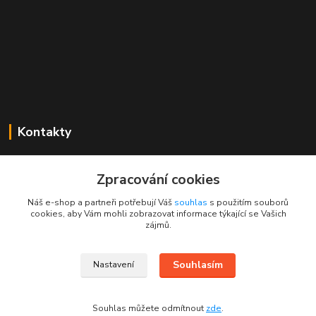
Kontakty
Mgr. Linda Dobešová
+420 725 613 837
Zpracování cookies
(Po - Ne, 7 - 22 hod.)
Náš e-shop a partneři potřebují Váš
souhlas
s použitím souborů
cookies, aby Vám mohli zobrazovat informace týkající se Vašich
info@rajklubicek.cz
zájmů.
Souhlasím
Nastavení
Souhlas můžete odmítnout
zde
.