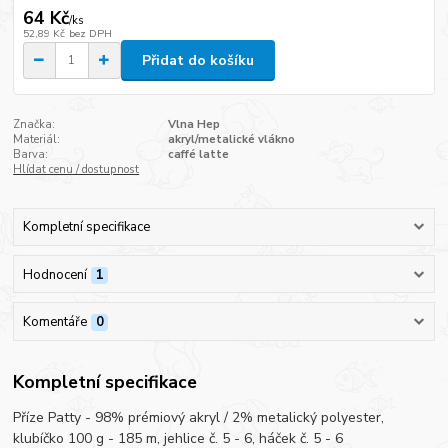
64 Kč
/
ks
52,89 Kč
bez DPH
Přidat do košíku
Značka:
Vlna Hep
Materiál:
akryl/metalické vlákno
Barva:
caffé latte
Hlídat cenu / dostupnost
Kompletní specifikace
Hodnocení
1
Komentáře
0
Kompletní specifikace
Příze Patty - 98% prémiový akryl / 2% metalický polyester,
klubíčko 100 g - 185 m, jehlice č. 5 - 6, háček č. 5 - 6