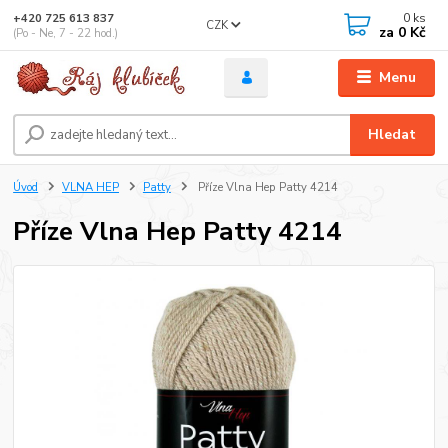
0
ks
+420 725 613 837
CZK
za
0 Kč
(Po - Ne, 7 - 22 hod.)
Menu
Hledat
Úvod
VLNA HEP
Patty
Příze Vlna Hep Patty 4214
Příze Vlna Hep Patty 4214