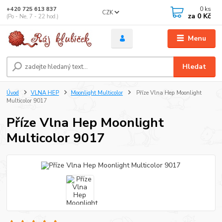
0
ks
+420 725 613 837
CZK
za
0 Kč
(Po - Ne, 7 - 22 hod.)
Menu
Hledat
Úvod
VLNA HEP
Moonlight Multicolor
Příze Vlna Hep Moonlight
Multicolor 9017
Příze Vlna Hep Moonlight
Multicolor 9017