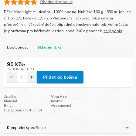
Ohodnotit produkt
Příze Moonlight Multicolor - 100% bavlna, klubíčko 100 g - 550 m, jehlice
č. 1,5 - 2,5, háček č. 1,5 - 2,5 Víebarevná háčkovací příze určená
především k háčkování deček případně dámských halenek. Velmi často
je používána pro háčkování ozdob, andělíčků a panenek.
celý popis
Dostupnost
Skladem 2 ks
90 Kč
/
ks
74,38 Kč
bez DPH
Přidat do košíku
Značka:
Vlna Hep
Materiál:
bavlna
Barva:
vícebarevná
Hlídat cenu / dostupnost
Kompletní specifikace