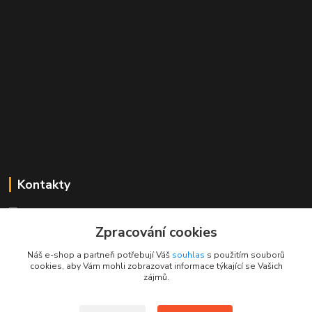
Kontakty
Mgr. Linda Dobešová
+420 725 613 837
Zpracování cookies
(Po - Ne, 7 - 22 hod.)
Náš e-shop a partneři potřebují Váš
souhlas
s použitím souborů
cookies, aby Vám mohli zobrazovat informace týkající se Vašich
info@rajklubicek.cz
zájmů.