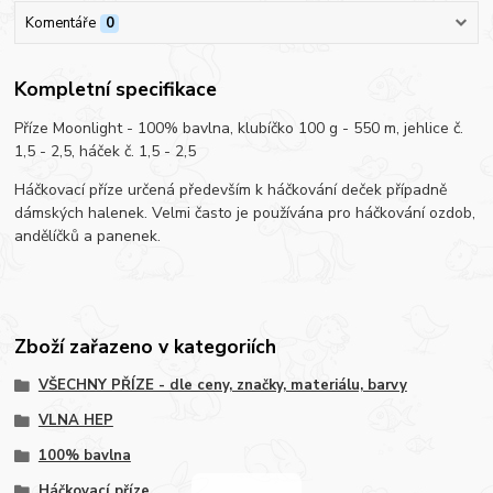
Komentáře
0
Kompletní specifikace
Příze Moonlight - 100% bavlna, klubíčko 100 g - 550 m, jehlice č.
1,5 - 2,5, háček č. 1,5 - 2,5
Háčkovací příze určená především k háčkování deček případně
dámských halenek. Velmi často je používána pro háčkování ozdob,
andělíčků a panenek.
Zboží zařazeno v kategoriích
VŠECHNY PŘÍZE - dle ceny, značky, materiálu, barvy
VLNA HEP
100% bavlna
Háčkovací příze