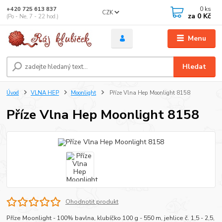
0
ks
+420 725 613 837
CZK
za
0 Kč
(Po - Ne, 7 - 22 hod.)
Menu
Hledat
Úvod
VLNA HEP
Moonlight
Příze Vlna Hep Moonlight 8158
Příze Vlna Hep Moonlight 8158
Ohodnotit produkt
Příze Moonlight - 100% bavlna, klubíčko 100 g - 550 m, jehlice č. 1,5 - 2,5,