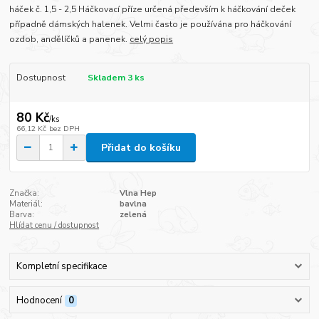
háček č. 1,5 - 2,5 Háčkovací příze určená především k háčkování deček
případně dámských halenek. Velmi často je používána pro háčkování
ozdob, andělíčků a panenek.
celý popis
Dostupnost
Skladem 3 ks
80 Kč
/
ks
66,12 Kč
bez DPH
Přidat do košíku
Značka:
Vlna Hep
Materiál:
bavlna
Barva:
zelená
Hlídat cenu / dostupnost
Kompletní specifikace
Hodnocení
0