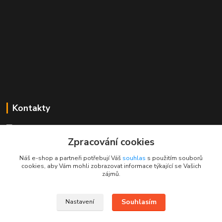
Kontakty
Mgr. Linda Dobešová
+420 725 613 837
Zpracování cookies
(Po - Ne, 7 - 22 hod.)
Náš e-shop a partneři potřebují Váš
souhlas
s použitím souborů
cookies, aby Vám mohli zobrazovat informace týkající se Vašich
info@rajklubicek.cz
zájmů.
Souhlasím
Nastavení